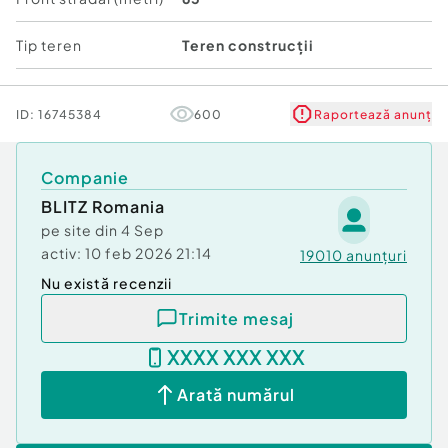
Proprietatea este ideală pentru:
Tip teren
Teren construcții
✔ Construirea unei case individuale
✔ Dezvoltare rezidențială
✔ Investiție pe termen mediu/lung
ID:
16745384
600
Raportează anunț
Zona este apreciată pentru liniște, aer curat și
proximitatea față de oraș, oferind echilibrul
Companie
perfect între confort și natură.
BLITZ Romania
Cod ofertă / ID BLITZ: P164278
pe site din
4 Sep
Id intern: P164278
activ:
10 feb 2026 21:14
19010
anunțuri
Nu există recenzii
Trimite mesaj
XXXX XXX XXX
Arată numărul