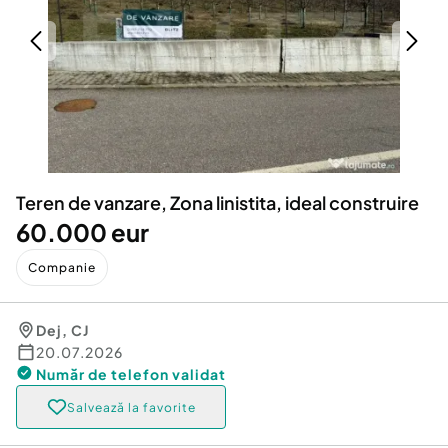
Locuri de munca
Utilaje agricole si industriale
Servicii
Piese auto si accesorii
Animale de companie
Dacia Duster
Afaceri și echipamente profesionale
Inchiriere Bunuri si Vehicule
Teren de vanzare, Zona linistita, ideal construire
60.000 eur
Companie
Dej
,
CJ
20.07.2026
Număr de telefon
validat
Salvează la favorite