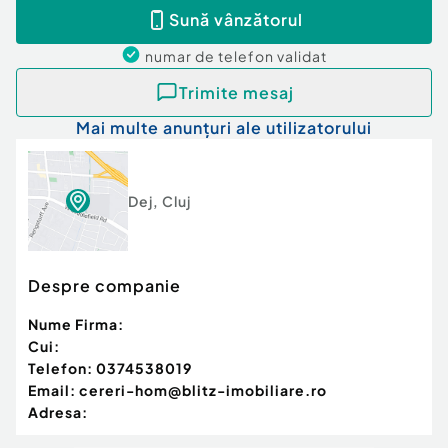
Sună vânzătorul
numar de telefon
validat
Trimite mesaj
Mai multe anunțuri ale utilizatorului
Dej
,
Cluj
Despre companie
Nume Firma:
Cui:
Telefon:
0374538019
Email:
cereri-hom@blitz-imobiliare.ro
Adresa: