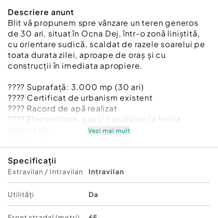
Descriere anunt
Blit vă propunem spre vânzare un teren generos
de 30 ari, situat în Ocna Dej, într-o zonă liniștită,
cu orientare sudică, scaldat de razele soarelui pe
toata durata zilei, aproape de oraș și cu
construcții în imediata apropiere.
???? Suprafață: 3.000 mp (30 ari)
???? Certificat de urbanism existent
???? Racord de apă realizat
???? Electricitate, gaz și canalizare la limita
proprietății
Vezi mai mult
???? Zonă cu orientare sudică – teren luminos,
ideal pentru construcție
Specificații
???? Acces facil
Extravilan / Intravilan
Intravilan
Pe teren se află o livadă tânără de peri, îngrijită și
bine întreținută, oferind atât un cadru natural
Utilități
Da
plăcut, cât și potențial pentru activitate agricolă
sau peisagistică.
Front stradal (metri)
65