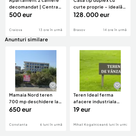
Apartament 2 camere
Casă tip duplex cu
decomandat | Centrală
curte proprie – ideală
proprie | 60 mp |
500 eur
pentru renovar
128.000 eur
Craiova
13 ore în urmă
Brasov
14 ore în urmă
Anunturi similare
Mamaia Nord teren
Teren Ideal ferma
700 mp deschidere la
afacere industriala
D24 si D25
650 eur
deschidere 71 ml la
19 eur
DN2A
Constanta
6 luni în urmă
Mihail Kogalniceanu
6 luni în urmă