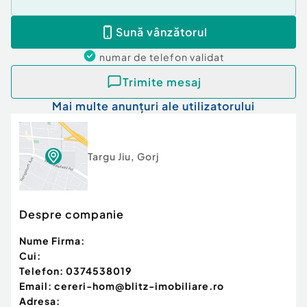
Sună vânzătorul
numar de telefon
validat
Trimite mesaj
Mai multe anunțuri ale utilizatorului
Targu Jiu
,
Gorj
Despre companie
Nume Firma:
Cui:
Telefon:
0374538019
Email:
cereri-hom@blitz-imobiliare.ro
Adresa: