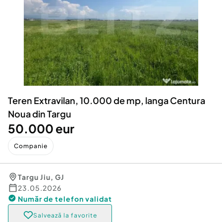
Locuri de munca
Utilaje agricole si industriale
Servicii
Piese auto si accesorii
Animale de companie
Dacia Duster
Afaceri și echipamente profesionale
Inchiriere Bunuri si Vehicule
Teren Extravilan, 10.000 de mp, langa Centura
Noua din Targu
50.000 eur
Companie
Targu Jiu
,
GJ
23.05.2026
Număr de telefon
validat
Salvează la favorite