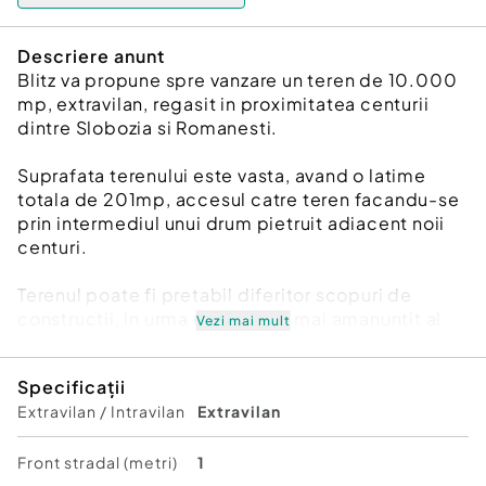
Descriere anunt
Blitz va propune spre vanzare un teren de 10.000
mp, extravilan, regasit in proximitatea centurii
dintre Slobozia si Romanesti.
Suprafata terenului este vasta, avand o latime
totala de 201mp, accesul catre teren facandu-se
prin intermediul unui drum pietruit adiacent noii
centuri.
Terenul poate fi pretabil diferitor scopuri de
constructii, in urma unui studiu mai amanuntit al
Vezi mai mult
reglemenetarilor zonei.
Specificații
Pentru o vizionare, nu ezitati sa ne contactati!
Extravilan / Intravilan
Extravilan
Cod ofertă / ID BLITZ: P146727
Id intern: P146727
Front stradal (metri)
1