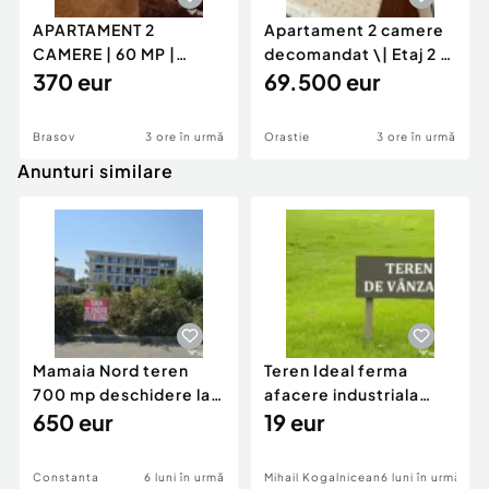
APARTAMENT 2
Apartament 2 camere
CAMERE | 60 MP |
decomandat \| Etaj 2 \|
GENERAL MOCIULSCHI
370 eur
50 mp \+ 8 mp ba
69.500 eur
| BALCON DE
Brasov
3 ore în urmă
Orastie
3 ore în urmă
Anunturi similare
Mamaia Nord teren
Teren Ideal ferma
700 mp deschidere la
afacere industriala
D24 si D25
650 eur
deschidere 71 ml la
19 eur
DN2A
Constanta
6 luni în urmă
Mihail Kogalniceanu
6 luni în urmă