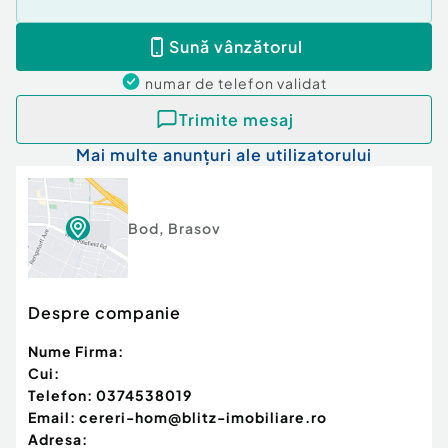
Sună vânzătorul
numar de telefon
validat
Trimite mesaj
Mai multe anunțuri ale utilizatorului
Bod
,
Brasov
Despre companie
Nume Firma:
Cui:
Telefon:
0374538019
Email:
cereri-hom@blitz-imobiliare.ro
Adresa: