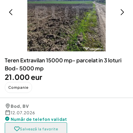
Locuri de munca
Utilaje agricole si industriale
Servicii
Piese auto si accesorii
Animale de companie
Dacia Duster
Afaceri și echipamente profesionale
Inchiriere Bunuri si Vehicule
Teren Extravilan 15000 mp- parcelat in 3 loturi
Bod- 5000 mp
21.000 eur
Companie
Bod
,
BV
12.07.2026
Număr de telefon
validat
Salvează la favorite