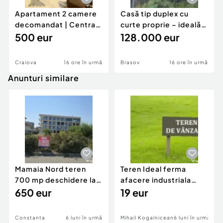
Apartament 2 camere
Casă tip duplex cu
decomandat | Centrală
curte proprie – ideală
proprie | 60 mp |
500 eur
pentru renovar
128.000 eur
Craiova
16 ore în urmă
Brasov
16 ore în urmă
Anunturi similare
Mamaia Nord teren
Teren Ideal ferma
700 mp deschidere la
afacere industriala
D24 si D25
650 eur
deschidere 71 ml la
19 eur
DN2A
Constanta
6 luni în urmă
Mihail Kogalniceanu
6 luni în urmă