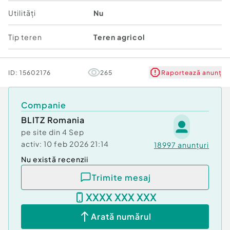
Pretul afisat este pe o parcela de 5000 mp. Se
Utilități
Nu
doreste si schimb cu apt in Brasov cu 2 camere ,
plus o mica diferenta.
Tip teren
Teren agricol
ID:
15602176
265
Raportează anunț
Companie
Cod ofertă / ID BLITZ: P102303
BLITZ Romania
Id intern: P102303
pe site din
4 Sep
activ:
10 feb 2026 21:14
18997
anunțuri
Nu există recenzii
Trimite mesaj
XXXX XXX XXX
Arată numărul