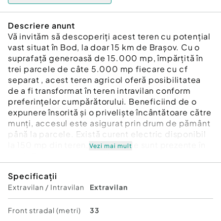
Descriere anunt
Vă invităm să descoperiți acest teren cu potențial
vast situat în Bod, la doar 15 km de Brașov. Cu o
suprafață generoasă de 15.000 mp, împărțită în
trei parcele de câte 5.000 mp fiecare cu cf
separat , acest teren agricol oferă posibilitatea
de a fi transformat în teren intravilan conform
preferințelor cumpărătorului. Beneficiind de o
expunere însorită și o priveliște încântătoare către
munți, accesul este asigurat prin drum de pământ
până la parcele. Există curent electric disponibil
la 150 mp din teren, iar utilitățile sunt prezente în
Vezi mai mult
zonă. Terenul se pretează pentru diverse scopuri,
precum construcții de case modulare sau pe
Specificații
piloni, activități agricole, livadă sau cultivarea
Extravilan / Intravilan
Extravilan
diverselor plante. Invităm clienții la o vizionare
pentru a explora toate posibilitățile oferite de
acest teren, iar prețul este negociabil pentru a se
Front stradal (metri)
33
potrivi cu nevoile și planurile dumneavoastră.