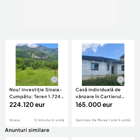
Nou! Investiție Sinaia-
Casă individuală de
Cumpătu: Teren 1.724
vânzare în Cartierul
mp cu Proiect
224.120 eur
Răsăritului,
165.000 eur
Sinaia
12 minute în urmă
Sancraiu De Mures
1 oră în urmă
Anunturi similare