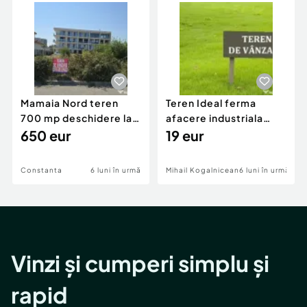
Mamaia Nord teren
Teren Ideal ferma
700 mp deschidere la
afacere industriala
D24 si D25
650 eur
deschidere 71 ml la
19 eur
DN2A
Constanta
6 luni în urmă
Mihail Kogalniceanu
6 luni în urmă
Vinzi și cumperi simplu și
rapid