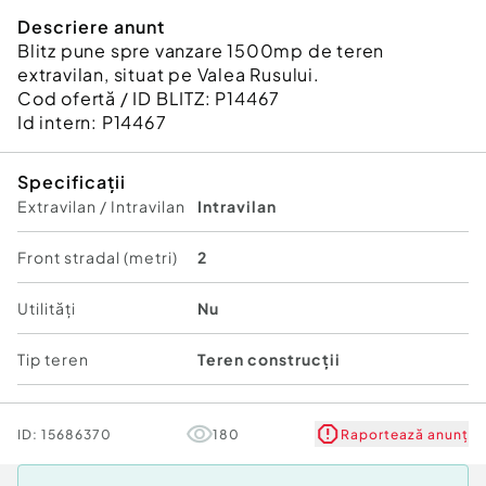
Descriere anunt
Blitz pune spre vanzare 1500mp de teren
extravilan, situat pe Valea Rusului.
Cod ofertă / ID BLITZ: P14467
Id intern: P14467
Specificații
Extravilan / Intravilan
Intravilan
Front stradal (metri)
2
Utilități
Nu
Tip teren
Teren construcții
ID:
15686370
180
Raportează anunț