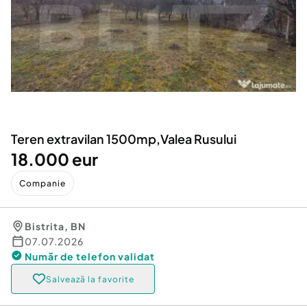
Locuri de munca
Utilaje agricole si industriale
Servicii
Piese auto si accesorii
Animale de companie
Dacia Duster
Afaceri și echipamente profesionale
Inchiriere Bunuri si Vehicule
Teren extravilan 1500mp,Valea Rusului
18.000 eur
Companie
Bistrita
,
BN
07.07.2026
Număr de telefon
validat
Salvează la favorite