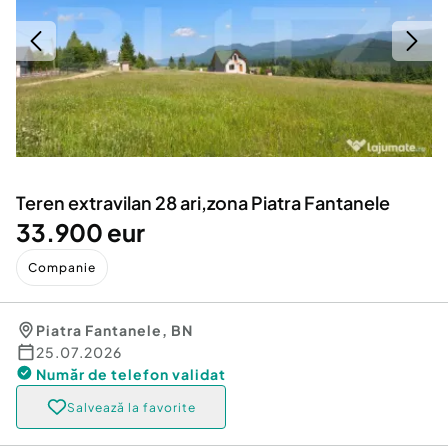
Locuri de munca
Utilaje agricole si industriale
Servicii
Piese auto si accesorii
Animale de companie
Dacia Duster
Afaceri și echipamente profesionale
Inchiriere Bunuri si Vehicule
Teren extravilan 28 ari,zona Piatra Fantanele
33.900 eur
Companie
Piatra Fantanele
,
BN
25.07.2026
Număr de telefon
validat
Salvează la favorite