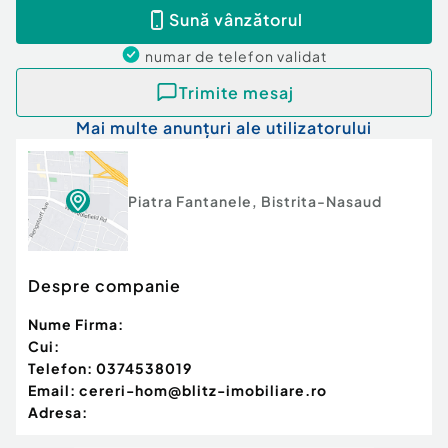
Id intern: P153869
Sună vânzătorul
numar de telefon
validat
Trimite mesaj
Mai multe anunțuri ale utilizatorului
Piatra Fantanele
,
Bistrita-Nasaud
Despre companie
Nume Firma:
Cui:
Telefon:
0374538019
Email:
cereri-hom@blitz-imobiliare.ro
Adresa: