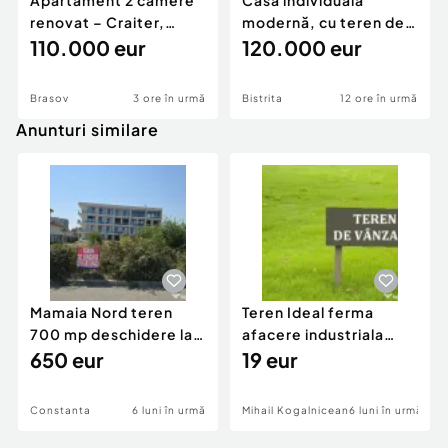
Apartament 2 camere
Casă individuală
renovat – Craiter,
modernă, cu teren de
Brașov | 55 mp | E
110.000 eur
1.356 mp – la doa
120.000 eur
Brasov
3 ore în urmă
Bistrita
12 ore în urmă
Anunturi similare
Mamaia Nord teren
Teren Ideal ferma
700 mp deschidere la
afacere industriala
D24 si D25
650 eur
deschidere 71 ml la
19 eur
DN2A
Constanta
6 luni în urmă
Mihail Kogalniceanu
6 luni în urmă