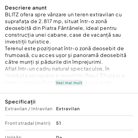
Descriere anunt
BLITZ ofera spre vânzare un teren extravilan cu
suprafața de 2.817 mp, situat într-o zonă
deosebită din Piatra Fântânele, ideal pentru
construcția unei cabane, case de vacanță sau
investiții turistice.
Terenul este poziționat într-o zonă deosebit de
frumoasă, cu acces ușor și panoramă deosebită
către munți și pădurile din împrejurimi.
Aflat într-un cadru natural spectaculos, în
imediata apropiere a renumitei Pasul Tihuța și a
zonei turistice Piatra Fântânele, locul este
Vezi mai mult
cunoscut pentru peisajele sale impresionante și
aerul curat de munte.
Specificații
Caracteristici teren
Extravilan / Intravilan
Extravilan
Suprafață totală: 2.817 mp
Categorie: Extravilan
Teren cu ușoară înclinație, ideal pentru construcții
Front stradal (metri)
51
cu vedere panoramică
Forma terenului: regulată, ușor de parcelat sau
Utilități
Da