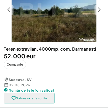
Locuri de munca
Utilaje agricole si industriale
Servicii
Piese auto si accesorii
Animale de companie
Dacia Duster
Afaceri și echipamente profesionale
Inchiriere Bunuri si Vehicule
Teren extravilan, 4000mp, com. Darmanesti
52.000 eur
Companie
Suceava
,
SV
02.08.2026
Număr de telefon
validat
Salvează la favorite