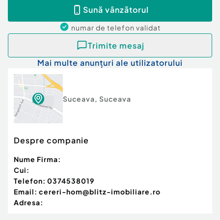
Sună vânzătorul
numar de telefon
validat
Trimite mesaj
Mai multe anunțuri ale utilizatorului
Suceava
,
Suceava
Despre companie
Nume Firma:
Cui:
Telefon:
0374538019
Email:
cereri-hom@blitz-imobiliare.ro
Adresa: