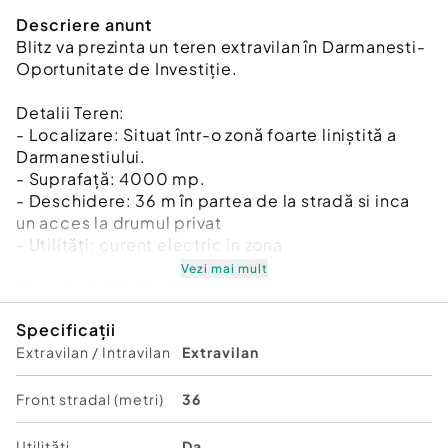
Descriere anunt
Blitz va prezinta un teren extravilan în Darmanesti-
Oportunitate de Investiție.
Detalii Teren:
- Localizare: Situat într-o zonă foarte liniștită a
Darmanestiului.
- Suprafață: 4000 mp.
- Deschidere: 36 m în partea de la stradă si inca
un acces la drumul privat
- Utilități: curent electric in zona
Vezi mai mult
Caracteristici Cheie:
- Terenul este amplasat într-o zonă liniștită și
Specificații
pitorească, oferind o oportunitate unică de
Extravilan / Intravilan
Extravilan
achiziție.
- Suprafață generoasă de 4000 mp, potrivită
pentru diverse proiecte de dezvoltare.
Front stradal (metri)
36
Oportunitate de Investiție:
Utilități
Da