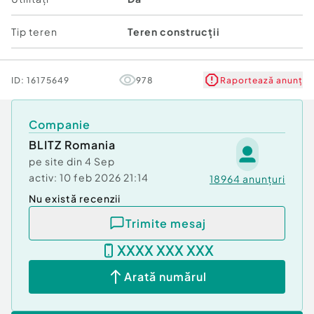
- Această proprietate reprezintă o investiție
valoroasă într-o zonă cu potențial de creștere și
Tip teren
Teren construcții
dezvoltare.
ID:
16175649
978
Raportează anunț
Nu ezitați să ne contactați pentru informații
suplimentare sau pentru a stabili o vizionare a
terenului!
Companie
BLITZ Romania
Cod ofertă / ID BLITZ: P131347
pe site din
4 Sep
Id intern: P131347
activ:
10 feb 2026 21:14
18964
anunțuri
Nu există recenzii
Trimite mesaj
XXXX XXX XXX
Arată numărul