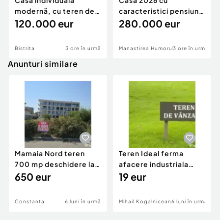
Casă individuală
Casa 2026 cu
modernă, cu teren de
caracteristici pensiune
1.356 mp – la doa
120.000 eur
280k
280.000 eur
Bistrita
3 ore în urmă
Manastirea Humorului
3 ore în urmă
Anunturi similare
Mamaia Nord teren
Teren Ideal ferma
700 mp deschidere la
afacere industriala
D24 si D25
650 eur
deschidere 71 ml la
19 eur
DN2A
Constanta
6 luni în urmă
Mihail Kogalniceanu
6 luni în urmă