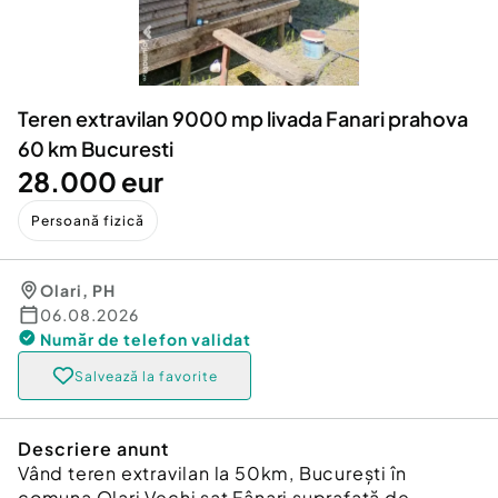
Locuri de munca
Utilaje agricole si industriale
Servicii
Piese auto si accesorii
Animale de companie
Dacia Duster
Afaceri și echipamente profesionale
Teren extravilan 9000 mp livada Fanari prahova
Inchiriere Bunuri si Vehicule
60 km Bucuresti
28.000 eur
Persoană fizică
Olari
,
PH
06.08.2026
Număr de telefon
validat
Salvează la favorite
Descriere anunt
Vând teren extravilan la 50km, București în
comuna Olari Vechi sat Fânari suprafață de