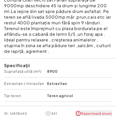
9000mp deschidere 45 la drum și lungime 200
ml.La ieșire din sat spre pădure drum asfaltat .Pe
teren se află livada 5000mp măr ,prun,cais etc iar
restul 4000 plantație muri fără spin 9 rânduri .
Terenul este împrejmuit cu plasa bordurata pe el
aflându-se o cabană de lemn 5/5 ,un foraj apa .
Ideal pentru relaxare , creșterea animalelor ,
stupina în zona se afla pădure teri ,salcâm , culturii
de rapiță, agrement .
Specificații
Suprafață utilă (m²)
8900
Extravilan / Intravilan
Extravilan
Tip teren
Teren agricol
ID:
16838640
341
Raportează anunț