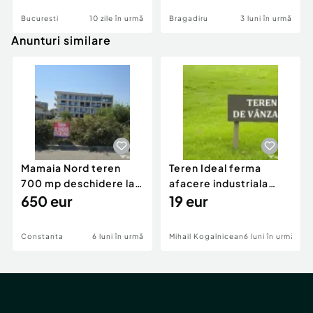
Bucuresti
10 zile în urmă
Bragadiru
3 luni în urmă
Anunturi similare
Mamaia Nord teren
Teren Ideal ferma
700 mp deschidere la
afacere industriala
D24 si D25
650 eur
deschidere 71 ml la
19 eur
DN2A
Constanta
6 luni în urmă
Mihail Kogalniceanu
6 luni în urmă