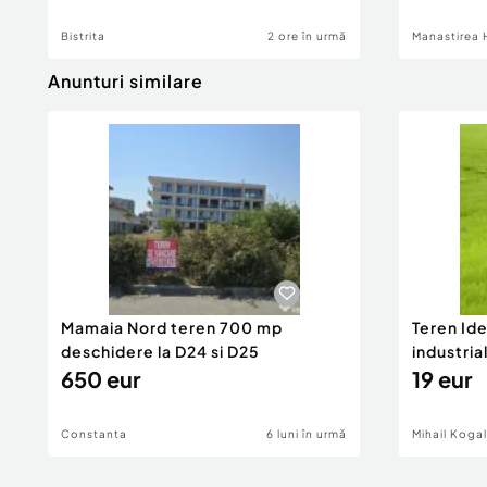
Bistrita
2 ore în urmă
Manastirea 
Anunturi similare
Mamaia Nord teren 700 mp
Teren Id
deschidere la D24 si D25
industria
650 eur
DN2A
19 eur
Constanta
6 luni în urmă
Mihail Koga