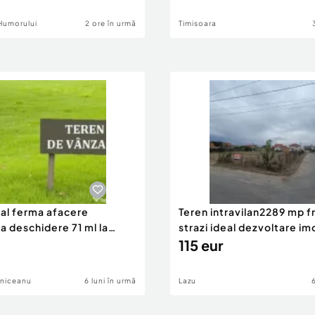
Humorului
2 ore în urmă
Timisoara
eal ferma afacere
Teren intravilan2289 mp fr
la deschidere 71 ml la
strazi ideal dezvoltare im
115 eur
lniceanu
6 luni în urmă
Lazu