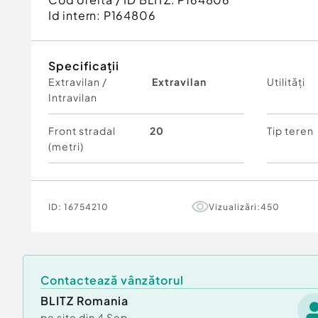
Id intern: P164806
Specificații
Extravilan /
Extravilan
Utilități
Intravilan
Front stradal
20
Tip teren
(metri)
ID:
16754210
Vizualizări:
450
Contactează vânzătorul
BLITZ Romania
pe site din
4 Sep