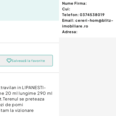
Nume Firma:
Cui:
Telefon:
0374538019
Email:
cereri-hom@blitz-
imobiliare.ro
Adresa:
Salvează la favorite
travilan in LIPANESTI-
ime 20 ml lungime 290 ml
nt.Terenul se preteaza
vezi de pomi
itam la vizionare