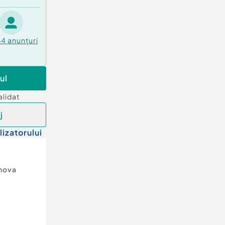
64
anunțuri
ul
alidat
j
lizatorului
hova