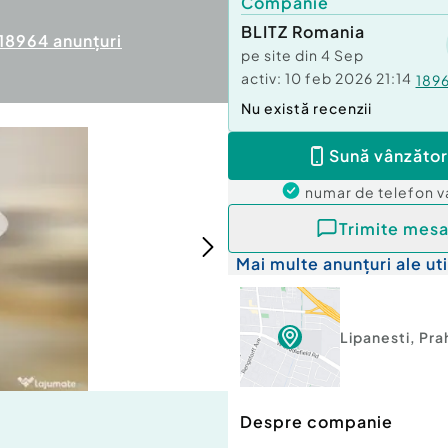
Companie
BLITZ Romania
18964
anunțuri
pe site din
4 Sep
activ:
10 feb 2026 21:14
189
Nu există recenzii
Sună vânzător
numar de telefon
v
Trimite mesa
Mai multe anunțuri ale uti
Lipanesti
,
Pra
Despre companie