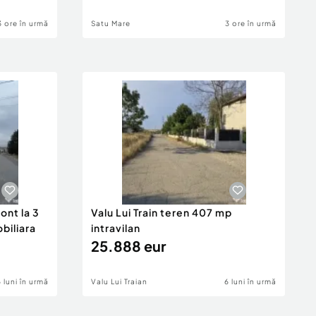
3 ore în urmă
Satu Mare
3 ore în urmă
ont la 3
Valu Lui Train teren 407 mp
obiliara
intravilan
25.888 eur
6 luni în urmă
Valu Lui Traian
6 luni în urmă