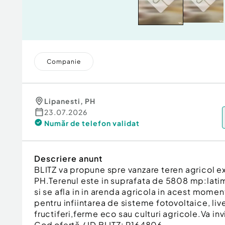
Companie
Lipanesti
,
PH
23.07.2026
Număr de telefon
validat
Descriere anunt
BLITZ va propune spre vanzare teren agricol ex
PH.Terenul este in suprafata de 5808 mp:lat
si se afla in in arenda agricola in acest mome
pentru infiintarea de sisteme fotovoltaice, li
fructiferi,ferme eco sau culturi agricole.Va inv
Cod ofertă / ID BLITZ: P164806