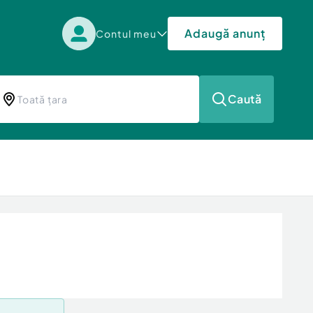
Adaugă anunț
Contul meu
Caută