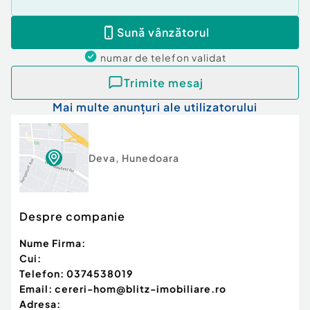
Sună vânzătorul
numar de telefon
validat
Trimite mesaj
Mai multe anunțuri ale utilizatorului
Deva
,
Hunedoara
Despre companie
Nume Firma:
Cui:
Telefon:
0374538019
Email:
cereri-hom@blitz-imobiliare.ro
Adresa: