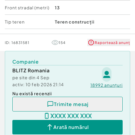
Cod ofertă / ID BLITZ: P171503
Front stradal (metri)
13
Id intern: P171503
Tip teren
Teren construcții
ID:
16831581
154
Raportează anunț
Companie
BLITZ Romania
pe site din
4 Sep
activ:
10 feb 2026 21:14
18992
anunțuri
Nu există recenzii
Trimite mesaj
XXXX XXX XXX
Arată numărul