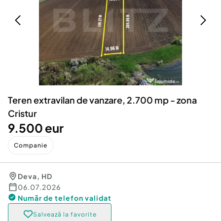
Locuri de munca
Utilaje agricole si industriale
Servicii
Piese auto si accesorii
Animale de companie
Dacia Duster
Afaceri și echipamente profesionale
Inchiriere Bunuri si Vehicule
Teren extravilan de vanzare, 2.700 mp - zona
Cristur
9.500 eur
Companie
Deva
,
HD
06.07.2026
Număr de telefon
validat
Salvează la favorite