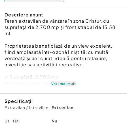
Descriere anunt
Teren extravilan de vânzare în zona Cristur, cu
suprafață de 2.700 mp și front stradal de 13.58
ml.
Proprietatea beneficiază de un view excelent,
fiind amplasată într-o zonă liniștită, cu multă
verdeață și aer curat, ideală pentru relaxare,
investiție sau activități recreative.
✔ Suprafață: 2.700 mp
✔ Front stradal: 10,24 ml
Vezi mai mult
✔ Zonă liniștită
✔ Priveliște deosebită
Specificații
✔ Acces facil
Extravilan / Intravilan
Extravilan
O oportunitate foarte bună pentru cei care își
doresc un teren într-o zonă cu potențial și peisaj
Utilități
Nu
frumos.