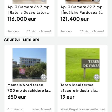
Ap. 3 Camere 66.3 mp
Ap. 3 Camere 69.3 mp
| Rate la Dezvoltator 5
| Încălzire Pardoseală,
Ani | Burdujeni
116.000 eur
Lift | Burdu
121.400 eur
Suceava
37 minute în urmă
Suceava
37 minute în urmă
Anunturi similare
Mamaia Nord teren
Teren Ideal ferma
700 mp deschidere la
afacere industriala
D24 si D25
650 eur
deschidere 71 ml la
19 eur
DN2A
Constanta
6 luni în urmă
Mihail Kogalniceanu
6 luni în urmă