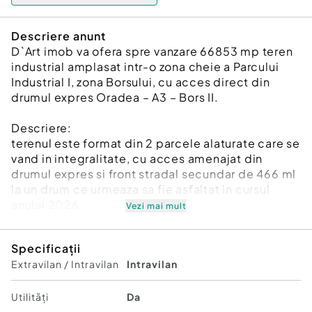
Descriere anunt
D`Art imob va ofera spre vanzare 66853 mp teren
industrial amplasat intr-o zona cheie a Parcului
Industrial I, zona Borsului, cu acces direct din
drumul expres Oradea – A3 – Bors II.
Descriere:
terenul este format din 2 parcele alaturate care se
vand in integralitate, cu acces amenajat din
drumul expres si front stradal secundar de 466 ml
la un drum ce urmeaza sa fie asfaltat in cursul
anului 2026.
Vezi mai mult
pe toata lungimea frontului secundar sunt
prevazute in documentatie 4 cai de acces,
Specificații
permitand astfel parcelarea terenului daca se
Extravilan / Intravilan
Intravilan
doreste.
dispune de utilitati la parcela precum : apa de la
retea, canalizare, electricitate, gaz.
Utilități
Da
PUZ aprobat