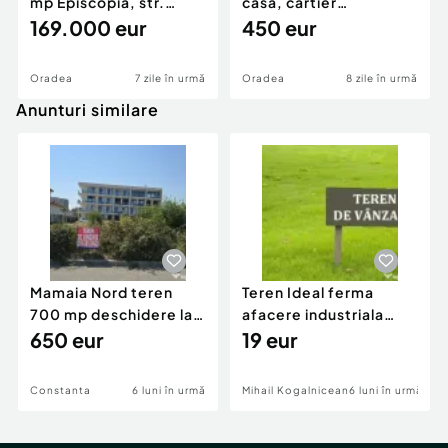
mp Episcopia, str.
casa, cartier
Avicenna
169.000 eur
Grigorescu
450 eur
Id intern: P1181
Oradea
7 zile în urmă
Oradea
8 zile în urmă
Comision cumpărător:
0%
Anunturi similare
Mamaia Nord teren
Teren Ideal ferma
700 mp deschidere la
afacere industriala
D24 si D25
650 eur
deschidere 71 ml la
19 eur
DN2A
Constanta
6 luni în urmă
Mihail Kogalniceanu
6 luni în urmă