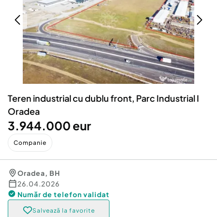
Locuri de munca
Utilaje agricole si industriale
Servicii
Piese auto si accesorii
Animale de companie
Dacia Duster
Afaceri și echipamente profesionale
Inchiriere Bunuri si Vehicule
Teren industrial cu dublu front, Parc Industrial I
Oradea
3.944.000 eur
Companie
Oradea
,
BH
26.04.2026
Număr de telefon
validat
Salvează la favorite