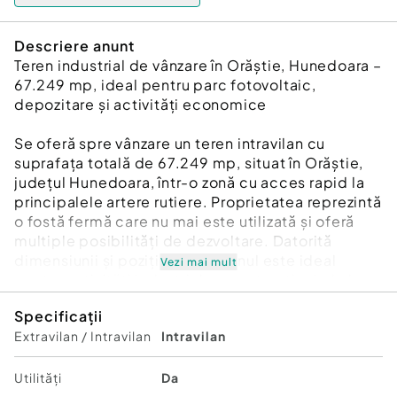
Descriere anunt
Teren industrial de vânzare în Orăștie, Hunedoara –
67.249 mp, ideal pentru parc fotovoltaic,
depozitare și activități economice
Se oferă spre vânzare un teren intravilan cu
suprafața totală de 67.249 mp, situat în Orăștie,
județul Hunedoara, într-o zonă cu acces rapid la
principalele artere rutiere. Proprietatea reprezintă
o fostă fermă care nu mai este utilizată și oferă
multiple posibilități de dezvoltare. Datorită
dimensiunii și poziționării, terenul este ideal
Vezi mai mult
pentru activități industriale, construcția de hale,
parcuri fotovoltaice, spații de depozitare, centre
Specificații
logistice, unități de producție sau alte investiții
Extravilan / Intravilan
Intravilan
economice.
Pe teren există construcții solide, cu o suprafață
Utilități
Da
totală construită la sol de 8.209 mp, care includ: