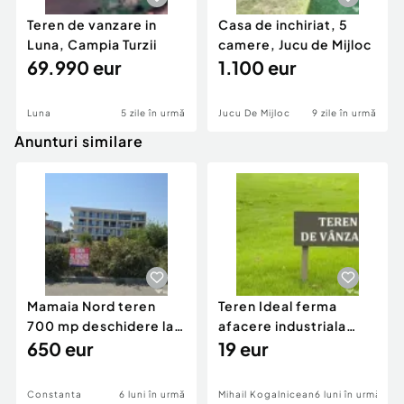
Teren de vanzare in
Casa de inchiriat, 5
Luna, Campia Turzii
camere, Jucu de Mijloc
69.990 eur
1.100 eur
Luna
5 zile în urmă
Jucu De Mijloc
9 zile în urmă
Anunturi similare
Mamaia Nord teren
Teren Ideal ferma
700 mp deschidere la
afacere industriala
D24 si D25
650 eur
deschidere 71 ml la
19 eur
DN2A
Constanta
6 luni în urmă
Mihail Kogalniceanu
6 luni în urmă