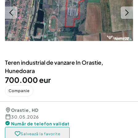
Locuri de munca
Utilaje agricole si industriale
Servicii
Piese auto si accesorii
Animale de companie
Dacia Duster
Afaceri și echipamente profesionale
Inchiriere Bunuri si Vehicule
Teren industrial de vanzare In Orastie,
Hunedoara
700.000 eur
Companie
Orastie
,
HD
30.05.2026
Număr de telefon
validat
Salvează la favorite