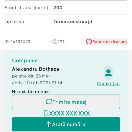
Front stradal (metri)
200
grajduri din cărămidă (1.825 mp, 1.101 mp, 1.699
mp),
Tip teren
Teren construcții
clădiri dormitor (79 mp și 179 mp),
ID:
16839023
179
Raportează anunț
post trafo (97 mp),
magazii din cărămidă (373 mp, 549 mp, 321 mp,
Companie
232 mp, 182 mp),
Alexandru Bothaza
pe site din
28 Mar
sediu administrativ (270 mp),
activ:
10 feb 2026 21:14
16
anunțuri
grup sanitar (16 mp),
Nu există recenzii
Trimite mesaj
celulă siloz (1.121 mp),
XXXX XXX XXX
lăptărie (131 mp),
Arată numărul
cântar bascul (10 mp).