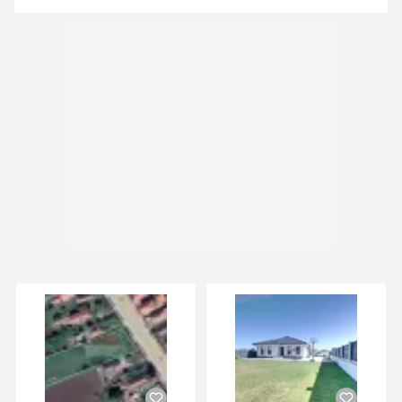
dezvoltatorii interesați de proiecte industriale sau
de energie regenerabilă.
Pentru mai multe detalii sau pentru a programa o
vizionare, vă rugăm să ne contactați. .