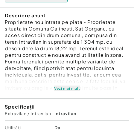
Descriere anunt
Proprietate nou intrata pe piata - Proprietate
situata in Comuna Calinesti, Sat Gorganu, cu
acces direct din drum comunal, compusa din
teren intravilan in suprafata de 1 304 mp, cu
deschidere la drum 18,22 mp. Terenul este ideal
pentru constructie noua avand utilitatile in zona.
Forma terenului permite multiple variante de
dezvoltare, fiind potrivit atat pentru locuinta
individuala, cat si pentru investitie. Iar cum cea
mai buna descriere este cea de la fata locului, va
invitam cu drag la vizionare! Mai multe poze in
Vezi mai mult
privat. *** Imobilul este vandut Direct de la
Proprietar, in reprezentare EXCLUSIVA prin
Specificații
Mr.Exclusivitate Pitesti - Comision 0 % pentru
Extravilan / Intravilan
Intravilan
cumparator!
Id intern: P8361
Utilități
Da