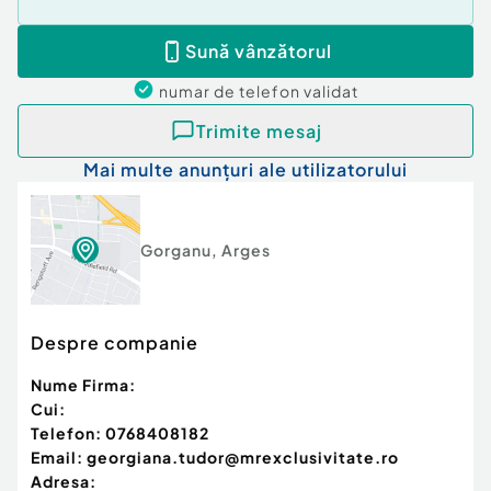
Sună vânzătorul
numar de telefon
validat
Trimite mesaj
Mai multe anunțuri ale utilizatorului
Gorganu
,
Arges
Despre companie
Nume Firma:
Cui:
Telefon:
0768408182
Email:
georgiana.tudor@mrexclusivitate.ro
Adresa: