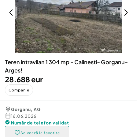
Locuri de munca
Utilaje agricole si industriale
Servicii
Piese auto si accesorii
Animale de companie
Dacia Duster
Afaceri și echipamente profesionale
Inchiriere Bunuri si Vehicule
Teren intravilan 1 304 mp - Calinesti- Gorganu-
Arges!
28.688 eur
Companie
Gorganu
,
AG
16.06.2026
Număr de telefon
validat
Salvează la favorite