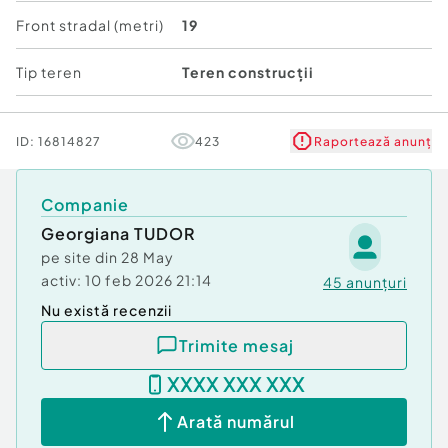
Comision cumpărător:
0%
Front stradal (metri)
19
Tip teren
Teren construcții
ID:
16814827
423
Raportează anunț
Companie
Georgiana TUDOR
pe site din
28 May
activ:
10 feb 2026 21:14
45
anunțuri
Nu există recenzii
Trimite mesaj
XXXX XXX XXX
Arată numărul