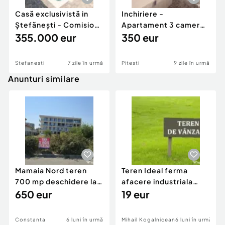
Casă exclusivistă in
Inchiriere -
Ștefănești - Comision
Apartament 3 camere
0
355.000 eur
- Zona Centrala
350 eur
Stefanesti
7 zile în urmă
Pitesti
9 zile în urmă
Anunturi similare
Mamaia Nord teren
Teren Ideal ferma
700 mp deschidere la
afacere industriala
D24 si D25
650 eur
deschidere 71 ml la
19 eur
DN2A
Constanta
6 luni în urmă
Mihail Kogalniceanu
6 luni în urmă