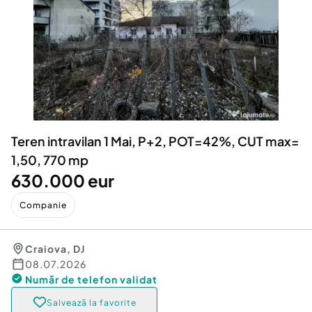
Locuri de munca
Utilaje agricole si industriale
Servicii
Piese auto si accesorii
Animale de companie
Dacia Duster
Afaceri și echipamente profesionale
Inchiriere Bunuri si Vehicule
Teren intravilan 1 Mai, P+2, POT=42%, CUT max=
1,50, 770 mp
630.000 eur
Companie
Craiova
,
DJ
08.07.2026
Număr de telefon
validat
Salvează la favorite