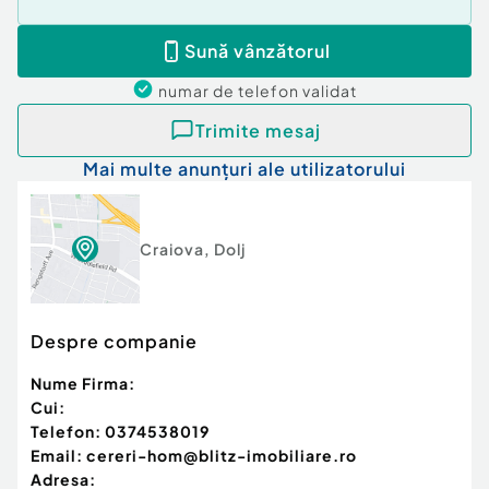
Sună vânzătorul
numar de telefon
validat
Trimite mesaj
Mai multe anunțuri ale utilizatorului
Craiova
,
Dolj
Despre companie
Nume Firma:
Cui:
Telefon:
0374538019
Email:
cereri-hom@blitz-imobiliare.ro
Adresa: