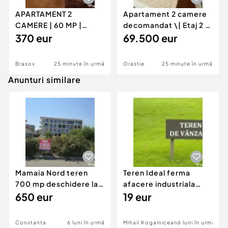
APARTAMENT 2
Apartament 2 camere
CAMERE | 60 MP |
decomandat \| Etaj 2 \|
GENERAL MOCIULSCHI
370 eur
50 mp \+ 8 mp ba
69.500 eur
| BALCON DE
Brasov
25 minute în urmă
Orastie
25 minute în urmă
Anunturi similare
Mamaia Nord teren
Teren Ideal ferma
700 mp deschidere la
afacere industriala
D24 si D25
650 eur
deschidere 71 ml la
19 eur
DN2A
Constanta
6 luni în urmă
Mihail Kogalniceanu
6 luni în urmă