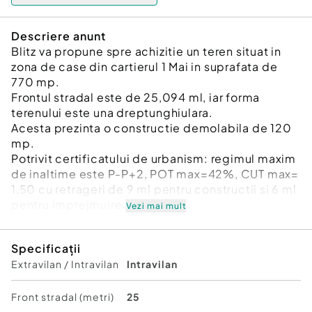
Descriere anunt
Blitz va propune spre achizitie un teren situat in
zona de case din cartierul 1 Mai in suprafata de
770 mp.
Frontul stradal este de 25,094 ml, iar forma
terenului este una dreptunghiulara.
Acesta prezinta o constructie demolabila de 120
mp.
Potrivit certificatului de urbanism: regimul maxim
de inaltime este P-P+2, POT max=42%, CUT max=
1,50 cu retrageri de 9 ml pentru constructii si 6 ml
pentru imprejmuire.
Vezi mai mult
Utiliz. admise: locuinte individuale si colective
mici.
Specificații
Pentru mai multe detalii, va asteptam cu drag la
Extravilan / Intravilan
Intravilan
vizionare!
Cod ofertă / ID BLITZ: P138734
Id intern: P138734
Front stradal (metri)
25