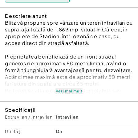
Descriere anunt
Blitz vă propune spre vânzare un teren intravilan cu
suprafață totală de 1.869 mp, situat în Cârcea, în
apropiere de Stadion, într-o zonă de case, cu
acces direct din stradă asfaltată.
Proprietatea beneficiază de un front stradal
generos de aproximativ 80 metri liniari, având o
formă triunghiulară avantajoasă pentru dezvoltare.
Adâncimea maximă este de aproximativ 50 metri,
iar latura din spate are circa 65 metri.
Pe teren se află o casă veche (demolabilă sau
Vezi mai mult
renovabilă) și diverse anexe.
Avantaje: Toate utilitățile prezente: gaz, apă,
Specificații
canalizare, curent; Acces facil, pe străzi asfaltate,
Extravilan / Intravilan
Intravilan
zonă deja dezvoltată, între case, deschidere mare
– ideal pentru parcelare.
Posibilități de dezvoltare: Case individuale, case
Utilități
Da
înșiruite, duplexuri, reședință individuală cu curte