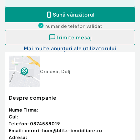
Sună vânzătorul
numar de telefon
validat
Trimite mesaj
Mai multe anunțuri ale utilizatorului
Craiova
,
Dolj
Despre companie
Nume Firma:
Cui:
Telefon:
0374538019
Email:
cereri-hom@blitz-imobiliare.ro
Adresa: