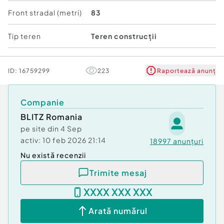
generoasă și grădină;
Front stradal (metri)
83
Datorită poziționării, deschiderii ample și
accesului la utilități, proprietatea reprezintă o
Tip teren
Teren construcții
excelentă oportunitate de investiție imobiliară,
dar și o alegere ideală pentru o familie care își
dorește să construiască o locuință spațioasă, cu
ID:
16759299
223
Raportează anunț
teren generos.
Va asteptam la vizionare cu mai multe detalii!
Companie
Cod ofertă / ID BLITZ: P165462
BLITZ Romania
Id intern: P165462
pe site din
4 Sep
activ:
10 feb 2026 21:14
18997
anunțuri
Nu există recenzii
Trimite mesaj
XXXX XXX XXX
Arată numărul