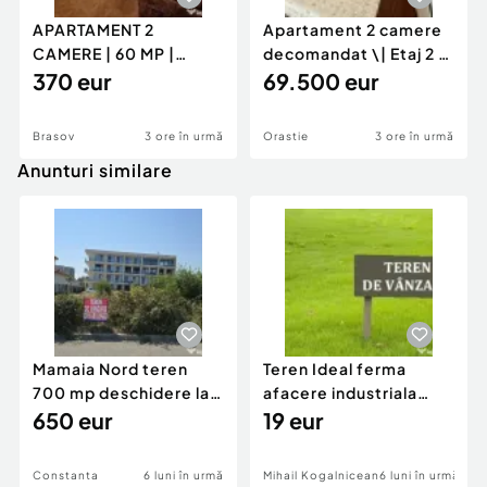
APARTAMENT 2
Apartament 2 camere
CAMERE | 60 MP |
decomandat \| Etaj 2 \|
GENERAL MOCIULSCHI
370 eur
50 mp \+ 8 mp ba
69.500 eur
| BALCON DE
Brasov
3 ore în urmă
Orastie
3 ore în urmă
Anunturi similare
Mamaia Nord teren
Teren Ideal ferma
700 mp deschidere la
afacere industriala
D24 si D25
650 eur
deschidere 71 ml la
19 eur
DN2A
Constanta
6 luni în urmă
Mihail Kogalniceanu
6 luni în urmă