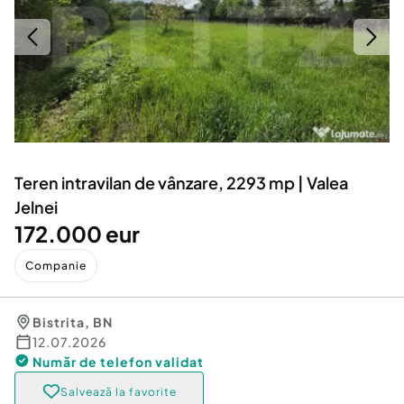
Locuri de munca
Utilaje agricole si industriale
Servicii
Piese auto si accesorii
Animale de companie
Dacia Duster
Afaceri și echipamente profesionale
Inchiriere Bunuri si Vehicule
Teren intravilan de vânzare, 2293 mp | Valea
Jelnei
172.000 eur
Companie
Bistrita
,
BN
12.07.2026
Număr de telefon
validat
Salvează la favorite