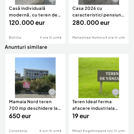
Casă individuală
Casa 2026 cu
modernă, cu teren de
caracteristici pensiune
1.356 mp – la doa
120.000 eur
280k
280.000 eur
Bistrita
4 ore în urmă
Manastirea Humorului
4 ore în urmă
Anunturi similare
Mamaia Nord teren
Teren Ideal ferma
700 mp deschidere la
afacere industriala
D24 si D25
650 eur
deschidere 71 ml la
19 eur
DN2A
Constanta
6 luni în urmă
Mihail Kogalniceanu
6 luni în urmă