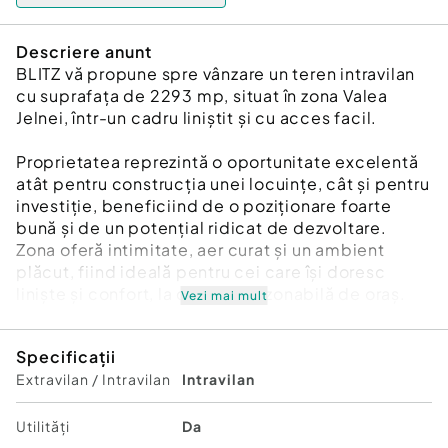
Descriere anunt
BLITZ vă propune spre vânzare un teren intravilan
cu suprafața de 2293 mp, situat în zona Valea
Jelnei, într-un cadru liniștit și cu acces facil.
Proprietatea reprezintă o oportunitate excelentă
atât pentru construcția unei locuințe, cât și pentru
investiție, beneficiind de o poziționare foarte
bună și de un potențial ridicat de dezvoltare.
Zona oferă intimitate, aer curat și un ambient
plăcut, fiind ideală pentru cei care își doresc
liniște și confort, la distanță rezonabilă de oraș.
Vezi mai mult
Pentru informații suplimentare și programarea
Specificații
unei vizionări, vă stăm cu drag la dispoziție!
Extravilan / Intravilan
Intravilan
Cod ofertă / ID BLITZ: P173664
Id intern: P173664
Utilități
Da