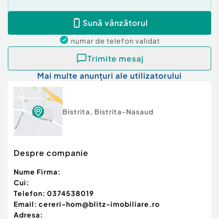
Sună vânzătorul
numar de telefon
validat
Trimite mesaj
Mai multe anunțuri ale utilizatorului
Bistrita
,
Bistrita-Nasaud
Despre companie
Nume Firma:
Cui:
Telefon:
0374538019
Email:
cereri-hom@blitz-imobiliare.ro
Adresa: