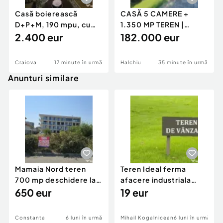
Casă boierească
CASĂ 5 CAMERE +
D+P+M, 190 mpu, cu
1.350 MP TEREN |
destinație medicală
2.400 eur
HALCHIU, BRASOV |
182.000 eur
145 MP U
Craiova
17 minute în urmă
Halchiu
35 minute în urmă
Anunturi similare
Mamaia Nord teren
Teren Ideal ferma
700 mp deschidere la
afacere industriala
D24 si D25
650 eur
deschidere 71 ml la
19 eur
DN2A
Constanta
6 luni în urmă
Mihail Kogalniceanu
6 luni în urmă