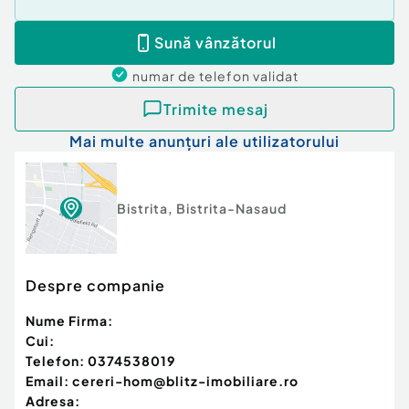
Sună vânzătorul
numar de telefon
validat
Trimite mesaj
Mai multe anunțuri ale utilizatorului
Bistrita
,
Bistrita-Nasaud
Despre companie
Nume Firma:
Cui:
Telefon:
0374538019
Email:
cereri-hom@blitz-imobiliare.ro
Adresa: