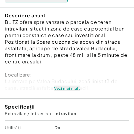
Descriere anunt
BLITZ ofera spre vanzare o parcela de teren
intravilan, situat in zona de case cu potential bun
pentru constructie case sau investitional.
Pozitionat la Soare cu zona de acces din strada
asfaltata, aproape de strada Valea Budacului,
front mare la drum , peste 48 ml , si la 5 minute de
centru orasului.
Localizare:
La intrare pe Valea Budacului, zonă liniștită de
case, stradă asfaltată, acces facil.
Vezi mai mult
Suprafață:
Specificații
3.100 mp (31 ari)
Extravilan / Intravilan
Intravilan
Caracteristici:
• Teren intravilan, zonă rezidențială de case
Utilități
Da
• Toate utilitățile la stradă: curent electric, apă,