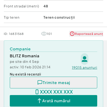
canalizare, gaz
Front stradal (metri)
48
• Stradă asfaltată
• Ideal pentru construcție casă, investiție sau
Tip teren
Teren construcții
parcelare și revânzare
• Situație juridică clară, fără sarcini
Cod ofertă / ID BLITZ: P171408
ID:
16831568
101
Raportează anunț
Id intern: P171408
Companie
BLITZ Romania
pe site din
4 Sep
activ:
10 feb 2026 21:14
19015
anunțuri
Nu există recenzii
Trimite mesaj
XXXX XXX XXX
Arată numărul