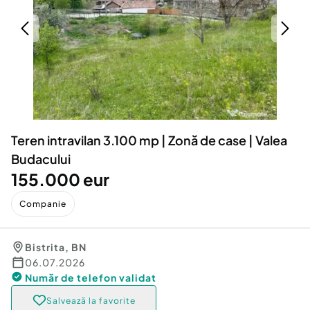
Locuri de munca
Utilaje agricole si industriale
Servicii
Piese auto si accesorii
Animale de companie
Dacia Duster
Afaceri și echipamente profesionale
Inchiriere Bunuri si Vehicule
Teren intravilan 3.100 mp | Zonă de case | Valea
Budacului
155.000 eur
Companie
Bistrita
,
BN
06.07.2026
Număr de telefon
validat
Salvează la favorite