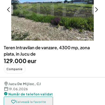
Locuri de munca
Utilaje agricole si industriale
Servicii
Piese auto si accesorii
Animale de companie
Dacia Duster
Afaceri și echipamente profesionale
Inchiriere Bunuri si Vehicule
Teren Intravilan de vanzare, 4300 mp, zona
plata, in Jucu de
129.000 eur
Companie
Jucu De Mijloc
,
CJ
19.06.2026
Număr de telefon
validat
Salvează la favorite