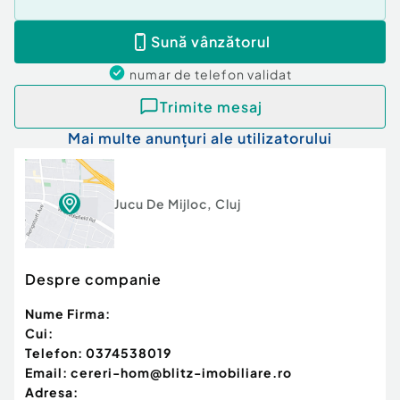
Sună vânzătorul
numar de telefon
validat
Trimite mesaj
Mai multe anunțuri ale utilizatorului
Jucu De Mijloc
,
Cluj
Despre companie
Nume Firma:
Cui:
Telefon:
0374538019
Email:
cereri-hom@blitz-imobiliare.ro
Adresa: