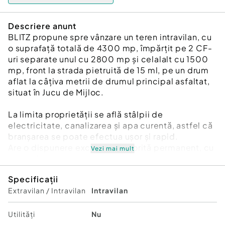
Descriere anunt
BLITZ propune spre vânzare un teren intravilan, cu
o suprafață totală de 4300 mp, împărțit pe 2 CF-
uri separate unul cu 2800 mp și celalalt cu 1500
mp, front la strada pietruită de 15 ml, pe un drum
aflat la câțiva metrii de drumul principal asfaltat,
situat în Jucu de Mijloc.
La limita proprietății se află stâlpii de
electricitate, canalizarea și apa curentă, astfel că
branșarea se poate efectua ușor și rapid.
Are o dispunere excelentă, însorită permanent, cu
Vezi mai mult
acces facil de la drumul european, pretabil pentru
ansambluri de case similare cu cele din
Specificații
proximitate.
Extravilan / Intravilan
Intravilan
Pentru mai multe detalii vă așteptăm cu drag la
vizionare!
Utilități
Nu