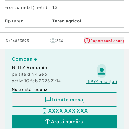
Cod ofertă / ID BLITZ: P175064
Front stradal (metri)
15
Id intern: P175064
Tip teren
Teren agricol
ID:
16873595
336
Raportează anunț
Companie
BLITZ Romania
pe site din
4 Sep
activ:
10 feb 2026 21:14
18994
anunțuri
Nu există recenzii
Trimite mesaj
XXXX XXX XXX
Arată numărul