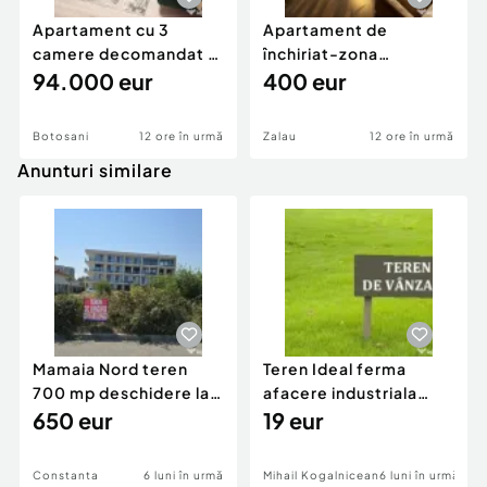
Apartament cu 3
Apartament de
camere decomandat -
închiriat-zona
renovat - Bucovina -
94.000 eur
ultracentrală
400 eur
Par
Botosani
12 ore în urmă
Zalau
12 ore în urmă
Anunturi similare
Mamaia Nord teren
Teren Ideal ferma
700 mp deschidere la
afacere industriala
D24 si D25
650 eur
deschidere 71 ml la
19 eur
DN2A
Constanta
6 luni în urmă
Mihail Kogalniceanu
6 luni în urmă