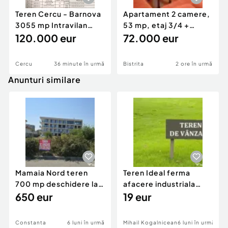
Teren Cercu - Barnova
Apartament 2 camere,
3055 mp Intravilan
53 mp, etaj 3/4 +
acces la DJ248D
120.000 eur
parcare acoperită |
72.000 eur
Cercu
36 minute în urmă
Bistrita
2 ore în urmă
Anunturi similare
Mamaia Nord teren
Teren Ideal ferma
700 mp deschidere la
afacere industriala
D24 si D25
650 eur
deschidere 71 ml la
19 eur
DN2A
Constanta
6 luni în urmă
Mihail Kogalniceanu
6 luni în urmă