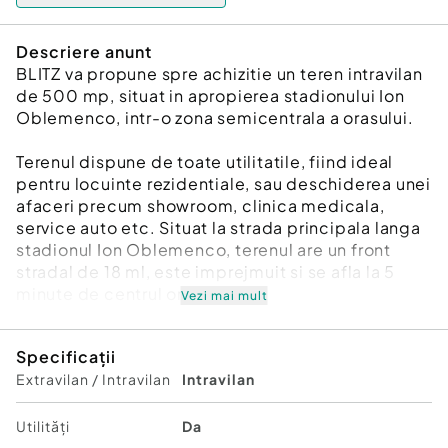
Descriere anunt
BLITZ va propune spre achizitie un teren intravilan
de 500 mp, situat in apropierea stadionului Ion
Oblemenco, intr-o zona semicentrala a orasului.
Terenul dispune de toate utilitatile, fiind ideal
pentru locuinte rezidentiale, sau deschiderea unei
afaceri precum showroom, clinica medicala,
service auto etc. Situat la strada principala langa
stadionul Ion Oblemenco, terenul are un front
stradal de 18 ml, este imprejmuit si se afla la 5
minute de centrul orasului.
Vezi mai mult
Pentru mai multe detalii, va asteptam la vizionare!
Specificații
Cod ofertă / ID BLITZ: P172426
Extravilan / Intravilan
Intravilan
Id intern: P172426
Utilități
Da