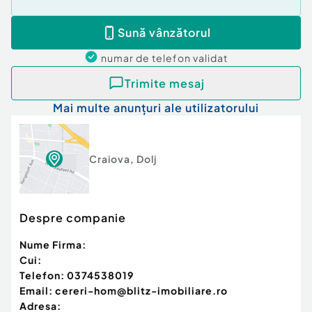
Sună vânzătorul
numar de telefon
validat
Trimite mesaj
Mai multe anunțuri ale utilizatorului
Craiova
,
Dolj
Despre companie
Nume Firma:
Cui:
Telefon:
0374538019
Email:
cereri-hom@blitz-imobiliare.ro
Adresa: