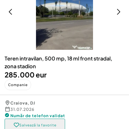
Locuri de munca
Utilaje agricole si industriale
Servicii
Piese auto si accesorii
Animale de companie
Dacia Duster
Afaceri și echipamente profesionale
Inchiriere Bunuri si Vehicule
Teren intravilan, 500 mp, 18 ml front stradal,
zona stadion
285.000 eur
Companie
Craiova
,
DJ
31.07.2026
Număr de telefon
validat
Salvează la favorite