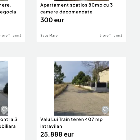
mere,
Apartament spatios 80mp cu 3
negocia
camere decomandate
300 eur
6 ore în urmă
Satu Mare
6 ore în urmă
ont la 3
Valu Lui Train teren 407 mp
obiliara
intravilan
25.888 eur