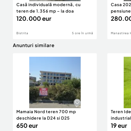
Casă individuală modernă, cu
Casa 2026
teren de 1.356 mp – la doa
pensiune
120.000 eur
280.00
Bistrita
5 ore în urmă
Manastirea 
Anunturi similare
Mamaia Nord teren 700 mp
Teren Id
deschidere la D24 si D25
industria
650 eur
DN2A
19 eur