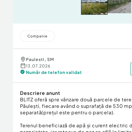
Companie
Paulesti
,
SM
13.07.2026
Număr de telefon
validat
Descriere anunt
BLITZ oferă spre vânzare două parcele de teren 
Păulești, fiecare având o suprafață de 530 mp 
separată(prețul este pentru o parcela).
Terenul beneficiază de apă și curent electric 
proprietate, iar rețeaua de gaz se află la limita