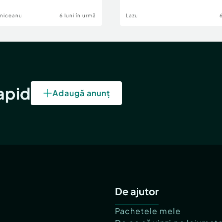
lniceanu
6 luni în urmă
Lazu
rapid
Adaugă anunț
De ajutor
Pachetele mele