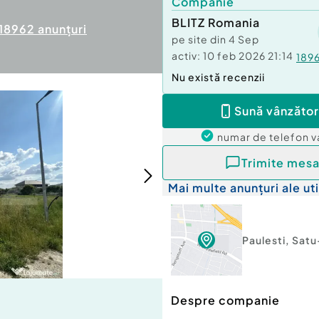
Companie
BLITZ Romania
18962
anunțuri
pe site din
4 Sep
activ:
10 feb 2026 21:14
189
Nu există recenzii
Sună vânzător
numar de telefon
v
Trimite mesa
Mai multe anunțuri ale uti
Paulesti
,
Satu
Despre companie