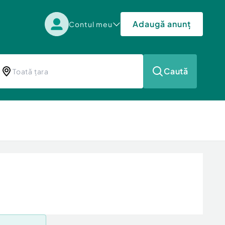
Adaugă anunț
Contul meu
Caută