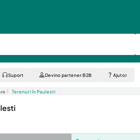
Suport
Devino partener B2B
Ajutor
are
Terenuri în Paulesti
lesti