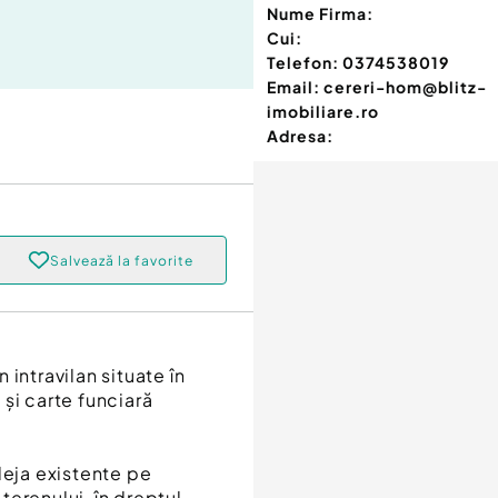
Nume Firma:
Cui:
Telefon:
0374538019
Email:
cereri-hom@blitz-
imobiliare.ro
Adresa:
Salvează la favorite
intravilan situate în
și carte funciară
deja existente pe
 terenului, în dreptul