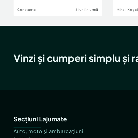
Constanta
6 luni în urmă
Mihail Koga
Vinzi și cumperi simplu și 
Secțiuni Lajumate
Auto, moto și ambarcațiuni