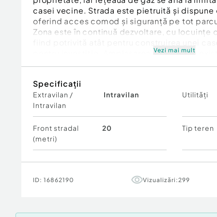
casei vecine. Strada este pietruită și dispune 
oferind acces comod și siguranță pe tot parcu
Zona este în continuă dezvoltare, cu locuințe c
fiind potrivită atât pentru construirea unei cas
Vezi mai mult
pentru investiție. Amplasarea și utilitățile exi
importante pentru cei care doresc să înceapă
construcție.
Specificații
Cod ofertă / ID BLITZ: P173960
Extravilan /
Intravilan
Utilități
Id intern: P173960
Intravilan
Front stradal
20
Tip teren
(metri)
ID:
16862190
Vizualizări:
299