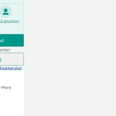
62
anunțuri
ul
alidat
j
lizatorului
-Mare