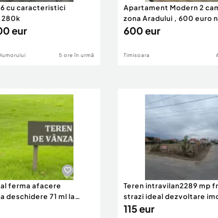
 cu caracteristici
Apartament Modern 2 ca
 280k
zona Aradului , 600 euro 
0 eur
600 eur
Humorului
5 ore în urmă
Timisoara
eal ferma afacere
Teren intravilan2289 mp fr
la deschidere 71 ml la
strazi ideal dezvoltare im
115 eur