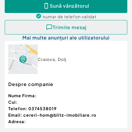
Sună vânzătorul
numar de telefon
validat
Trimite mesaj
Mai multe anunțuri ale utilizatorului
Craiova
,
Dolj
Despre companie
Nume Firma:
Cui:
Telefon:
0374538019
Email:
cereri-hom@blitz-imobiliare.ro
Adresa: