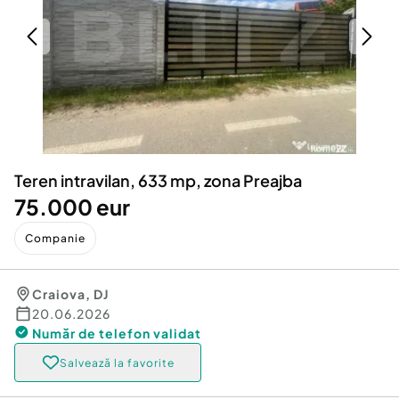
Locuri de munca
Utilaje agricole si industriale
Servicii
Piese auto si accesorii
Animale de companie
Dacia Duster
Afaceri și echipamente profesionale
Inchiriere Bunuri si Vehicule
Teren intravilan, 633 mp, zona Preajba
75.000 eur
Companie
Craiova
,
DJ
20.06.2026
Număr de telefon
validat
Salvează la favorite