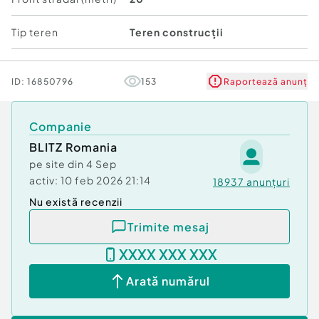
• curent electric
Tip teren
Teren construcții
Avantaje:
✔ deschidere mare la stradă
✔ acces direct din drum asfaltat
ID:
16850796
153
Raportează anunț
✔ zonă liniștită și aerisită
✔ ideal pentru casă familială sau investiție
✔ proprietate pregătită pentru dezvoltare
Companie
BLITZ Romania
Pentru informații suplimentare și programarea
pe site din
4 Sep
unei vizionări, vă stăm la dispoziție.
activ:
10 feb 2026 21:14
18937
anunțuri
Cod ofertă / ID BLITZ: P172768
Id intern: P172768
Nu există recenzii
Trimite mesaj
XXXX XXX XXX
Arată numărul