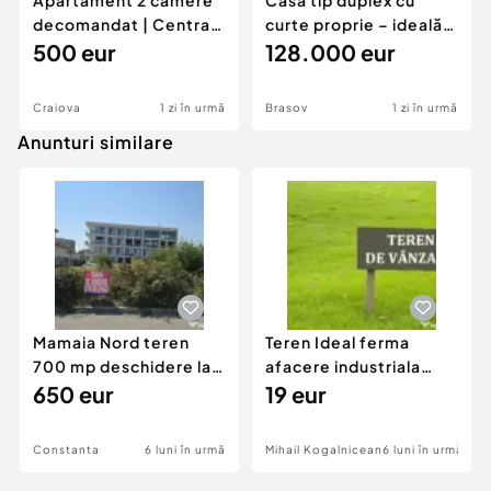
Apartament 2 camere
Casă tip duplex cu
decomandat | Centrală
curte proprie – ideală
proprie | 60 mp |
500 eur
pentru renovar
128.000 eur
Craiova
1 zi în urmă
Brasov
1 zi în urmă
Anunturi similare
Mamaia Nord teren
Teren Ideal ferma
700 mp deschidere la
afacere industriala
D24 si D25
650 eur
deschidere 71 ml la
19 eur
DN2A
Constanta
6 luni în urmă
Mihail Kogalniceanu
6 luni în urmă