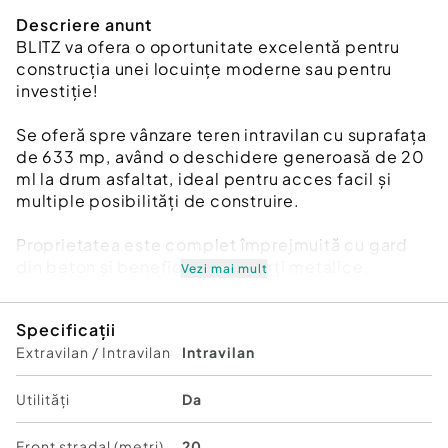
Descriere anunt
BLITZ va ofera o oportunitate excelentă pentru
construcția unei locuințe moderne sau pentru
investiție!
Se oferă spre vânzare teren intravilan cu suprafața
de 633 mp, având o deschidere generoasă de 20
ml la drum asfaltat, ideal pentru acces facil și
multiple posibilități de construire.
Proprietatea este complet împrejmuită cu gard
din beton și beneficiază de porți metalice,
Vezi mai mult
oferind siguranță și intimitate încă de la achiziție.
Specificații
Terenul este amplasat într-o zonă de case aflată în
Extravilan / Intravilan
Intravilan
continuă dezvoltare, cu vecinătăți noi și acces
rapid către principalele puncte de interes.
Utilități
Da
Utilități disponibile:
• apă
Front stradal (metri)
20