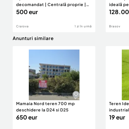
decomandat | Centrală proprie |
ideală p
60 mp |
500 eur
128.00
Craiova
1 zi în urmă
Brasov
Anunturi similare
Mamaia Nord teren 700 mp
Teren Id
deschidere la D24 si D25
industria
650 eur
DN2A
19 eur