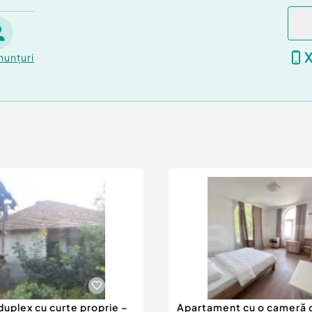
Obcini, loturile cu acest
i rare.
ărat la momentul potrivit
nunțuri
xcepțională.
.
t”.
duplex cu curte proprie –
Apartament cu o cameră 