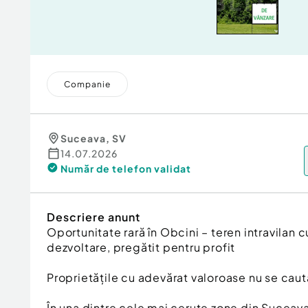
Companie
Suceava
,
SV
14.07.2026
Număr de telefon
validat
Descriere anunt
Oportunitate rară în Obcini – teren intravilan 
dezvoltare, pregătit pentru profit
Proprietățile cu adevărat valoroase nu se cau
În una dintre cele mai cerute zone din Suceav