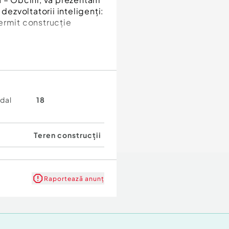
dezvoltatorii inteligenți:
 permit construcție
adal
18
90 mp (constructie din
demolare în vederea unui
Teren construcții
Raportează anunț
tă
nsamblu de case sau