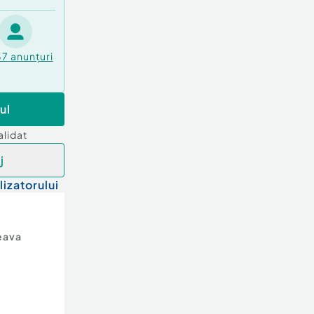
37
anunțuri
ul
alidat
j
lizatorului
eava