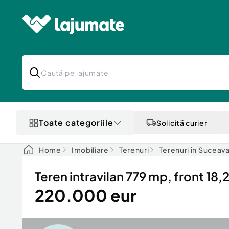
Toate categoriile
Solicită curier
Home
Imobiliare
Terenuri
Terenuri în Suceav
Teren intravilan 779 mp, front 18,
220.000 eur