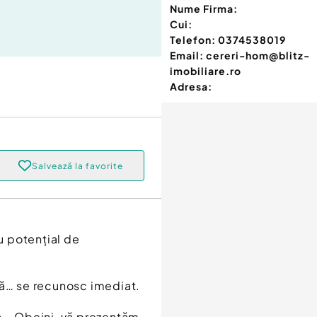
Nume Firma:
Cui:
Telefon:
0374538019
Email:
cereri-hom@blitz-
imobiliare.ro
Adresa:
Salvează la favorite
cu potențial de
tă… se recunosc imediat.
a – Obcini, vă prezentăm