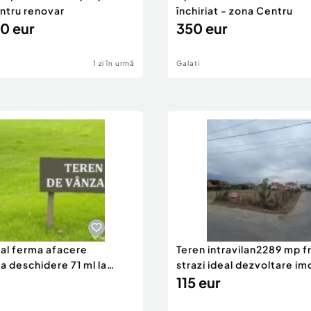
entru renovar
închiriat - zona Centru
0 eur
350 eur
1 zi în urmă
Galati
eal ferma afacere
Teren intravilan2289 mp fr
la deschidere 71 ml la
strazi ideal dezvoltare im
115 eur