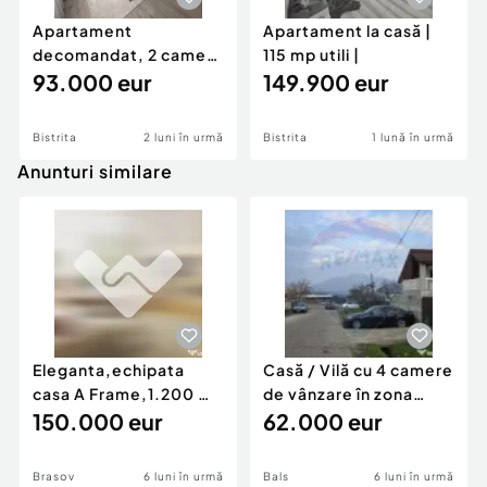
Apartament
Apartament la casă |
decomandat, 2 camere
115 mp utili |
| Modern | Zona Sud -
93.000 eur
149.900 eur
Bis...
Bistrita
2 luni în urmă
Bistrita
1 lună în urmă
Anunturi similare
Eleganta,echipata
Casă / Vilă cu 4 camere
casa A Frame,1.200 mp
de vânzare în zona
teren,deschidere Pia
150.000 eur
Periferie
62.000 eur
Brasov
6 luni în urmă
Bals
6 luni în urmă