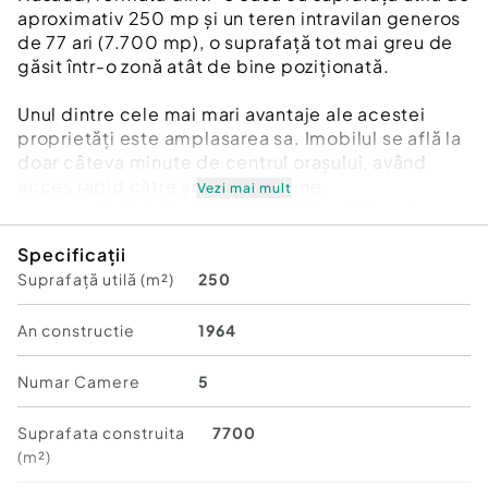
aproximativ 250 mp și un teren intravilan generos
de 77 ari (7.700 mp), o suprafață tot mai greu de
găsit într-o zonă atât de bine poziționată.
Unul dintre cele mai mari avantaje ale acestei
proprietăți este amplasarea sa. Imobilul se află la
doar câteva minute de centrul orașului, având
acces rapid către școli, magazine,
Vezi mai mult
supermarketuri, farmacii, instituții publice și
mijloace de transport. Practic, beneficiați de
Specificații
toate facilitățile urbane importante, fără să
Suprafață utilă (m²)
250
renunțați la spațiul și liniștea pe care o oferă o
proprietate de asemenea dimensiuni.
An constructie
1964
Casa existentă necesită renovare sau poate fi
demolată, oferind noului proprietar libertatea de
Numar Camere
5
a construi o locuință nouă, exact așa cum și-o
dorește. Terenul permite dezvoltarea unui proiect
Suprafata construita
7700
deosebit, cu suficient spațiu pentru casă,
(m²)
grădină, anexe și zone dedicate relaxării.