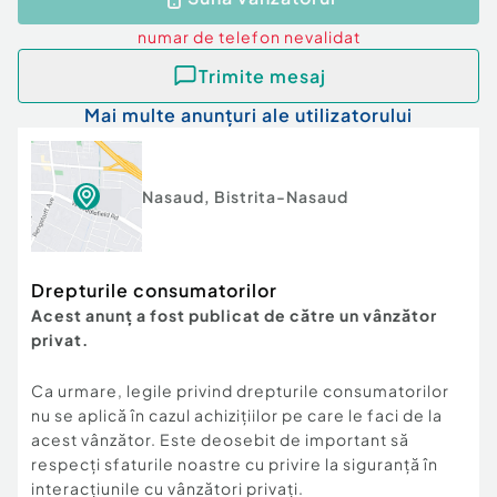
proprietate care poate deveni atât o locuință de
familie deosebită, cât și o investiție cu potențial
numar de telefon
nevalidat
pe termen lung.
Trimite mesaj
Dacă sunteți în căutarea unui loc unde să vă
Mai multe anunțuri ale utilizatorului
construiți casa visurilor sau a unei proprietăți cu
multiple posibilități de valorificare, această
ofertă merită cu siguranță atenția dumneavoastră.
Nasaud
,
Bistrita-Nasaud
Preț: 175.000 Euro, negociabil.
Pentru mai multe informații sau pentru
Drepturile consumatorilor
programarea unei vizionări, vă stăm cu drag la
Acest anunț a fost publicat de către un vânzător
dispoziție.
privat.
0755228225 Ionut
Număr niveluri imobil:
mai mult de 12
Ca urmare, legile privind drepturile consumatorilor
Număr Băi:
mai mult de 3
nu se aplică în cazul achizițiilor pe care le faci de la
Posibilitate parcare: Nu
acest vânzător. Este deosebit de important să
respecți sfaturile noastre cu privire la siguranță în
interacțiunile cu vânzători privați.