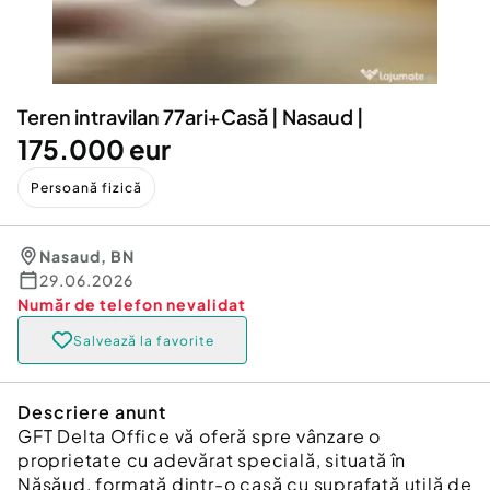
Locuri de munca
Utilaje agricole si industriale
Servicii
Piese auto si accesorii
Animale de companie
Dacia Duster
Afaceri și echipamente profesionale
Teren intravilan 77ari+Casă | Nasaud |
Inchiriere Bunuri si Vehicule
175.000 eur
Persoană fizică
Nasaud
,
BN
29.06.2026
Număr de telefon
nevalidat
Salvează la favorite
Descriere anunt
GFT Delta Office vă oferă spre vânzare o
proprietate cu adevărat specială, situată în
Năsăud, formată dintr-o casă cu suprafață utilă de