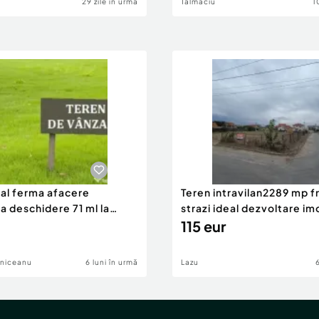
29 zile în urmă
Talmaciu
1
eal ferma afacere
Teren intravilan2289 mp fr
la deschidere 71 ml la
strazi ideal dezvoltare im
115 eur
lniceanu
6 luni în urmă
Lazu