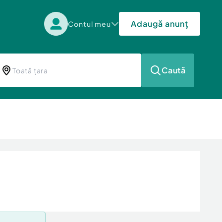
Adaugă anunț
Contul meu
Caută