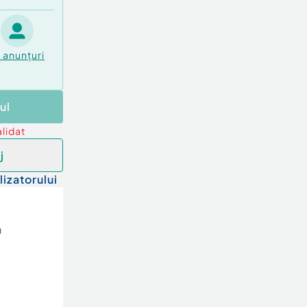
0
anunțuri
ul
lidat
j
lizatorului
u