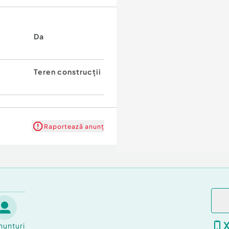
 loturi egale de cate 392
vestitie.
Da
Teren construcții
u cei care cauta
a, curent) sunt in
poate incepe fara griji
Raportează anunț
ul unde poate prinde
nunțuri