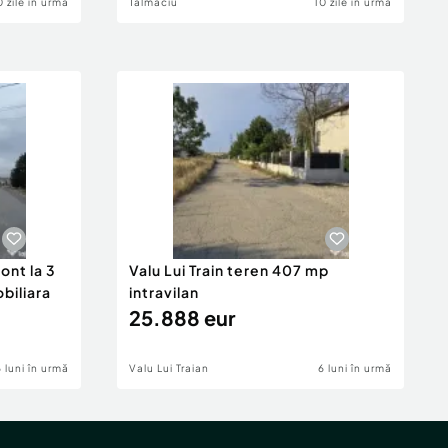
0 zile în urmă
Talmaciu
10 zile în urmă
ont la 3
Valu Lui Train teren 407 mp
obiliara
intravilan
25.888 eur
6 luni în urmă
Valu Lui Traian
6 luni în urmă