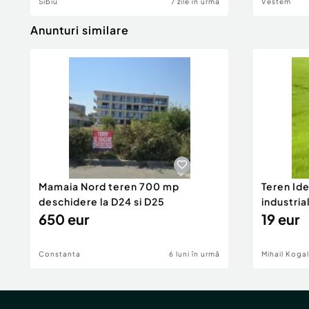
Sibiu
7 zile în urmă
Vestem
Anunturi similare
Mamaia Nord teren 700 mp
Teren Id
deschidere la D24 si D25
industria
650 eur
DN2A
19 eur
Constanta
6 luni în urmă
Mihail Koga