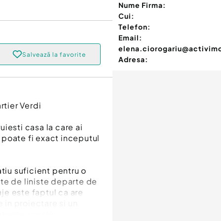
Nume Firma:
Cui:
Telefon:
Email:
elena.ciorogariu@activim
Salvează la favorite
Adresa:
rtier Verdi
ruiesti casa la care ai
, poate fi exact inceputul
tiu suficient pentru o
te de liniste departe de
aje este faptul ca are
 in proiectare si un
torita acestei