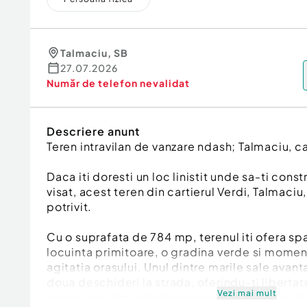
Talmaciu
,
SB
27.07.2026
Număr de telefon
nevalidat
Descriere anunt
Teren intravilan de vanzare ndash; Talmaciu, ca
Daca iti doresti un loc linistit unde sa-ti const
visat, acest teren din cartierul Verdi, Talmaciu
potrivit.
Cu o suprafata de 784 mp, terenul iti ofera spa
locuinta primitoare, o gradina verde si momen
agitatia orasului. Unul dintre marile sale avant
doua deschideri la strada, oferindu-ti libertate
Vezi mai mult
acces usor din ambele capete. Icirc;n plus, da