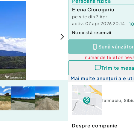
Persoană fizică
Elena Ciorogariu
pe site din
7 Apr
activ:
07 apr 2026 20:14
1
Nu există recenzii
Sună vânzător
numar de telefon
neva
Trimite mesa
Mai multe anunțuri ale uti
Talmaciu
,
Sibi
Despre companie