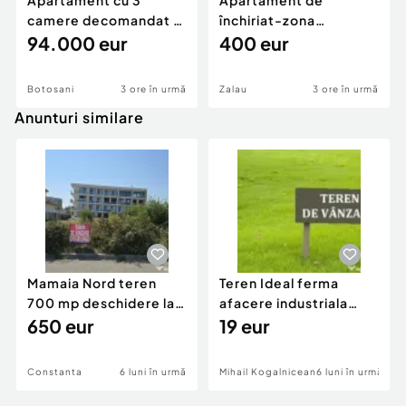
Apartament cu 3
Apartament de
camere decomandat -
închiriat-zona
renovat - Bucovina -
94.000 eur
ultracentrală
400 eur
Par
Botosani
3 ore în urmă
Zalau
3 ore în urmă
Anunturi similare
Mamaia Nord teren
Teren Ideal ferma
700 mp deschidere la
afacere industriala
D24 si D25
650 eur
deschidere 71 ml la
19 eur
DN2A
Constanta
6 luni în urmă
Mihail Kogalniceanu
6 luni în urmă