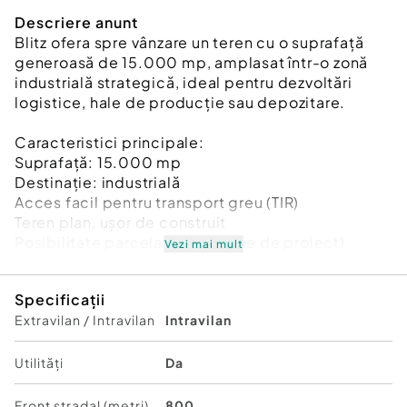
Descriere anunt
Blitz ofera spre vânzare un teren cu o suprafață
generoasă de 15.000 mp, amplasat într-o zonă
industrială strategică, ideal pentru dezvoltări
logistice, hale de producție sau depozitare.
Caracteristici principale:
Suprafață: 15.000 mp
Destinație: industrială
Acces facil pentru transport greu (TIR)
Teren plan, ușor de construit
Posibilitate parcelare (în funcție de proiect)
Vezi mai mult
Utilități disponibile:
Electricitate
Specificații
Apă
Extravilan / Intravilan
Intravilan
Canalizare
Gaz (la 150m)
Utilități
Da
Avantaje locație:
Amplasare într-o zonă în plină dezvoltare
Front stradal (metri)
800