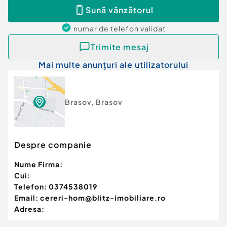
Id intern: P168892
Sună vânzătorul
numar de telefon
validat
Trimite mesaj
Mai multe anunțuri ale utilizatorului
Brasov
,
Brasov
Despre companie
Nume Firma:
Cui:
Telefon:
0374538019
Email:
cereri-hom@blitz-imobiliare.ro
Adresa: