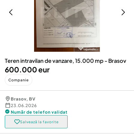
Locuri de munca
Utilaje agricole si industriale
Servicii
Piese auto si accesorii
Animale de companie
Dacia Duster
Afaceri și echipamente profesionale
Inchiriere Bunuri si Vehicule
Teren intravilan de vanzare, 15.000 mp - Brasov
600.000 eur
Companie
Brasov
,
BV
23.06.2026
Număr de telefon
validat
Salvează la favorite