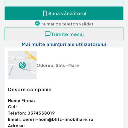
Sună vânzătorul
numar de telefon
validat
Trimite mesaj
Mai multe anunțuri ale utilizatorului
Odoreu
,
Satu-Mare
Despre companie
Nume Firma:
Cui:
Telefon:
0374538019
Email:
cereri-hom@blitz-imobiliare.ro
Adresa: