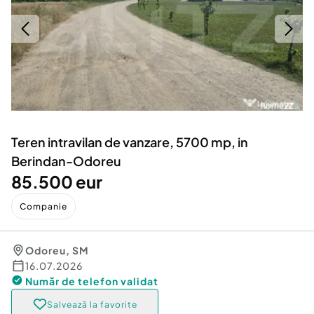
Locuri de munca
Utilaje agricole si industriale
Servicii
Piese auto si accesorii
Animale de companie
Dacia Duster
Afaceri și echipamente profesionale
Inchiriere Bunuri si Vehicule
Teren intravilan de vanzare, 5700 mp, in
Berindan-Odoreu
85.500 eur
Companie
Odoreu
,
SM
16.07.2026
Număr de telefon
validat
Salvează la favorite