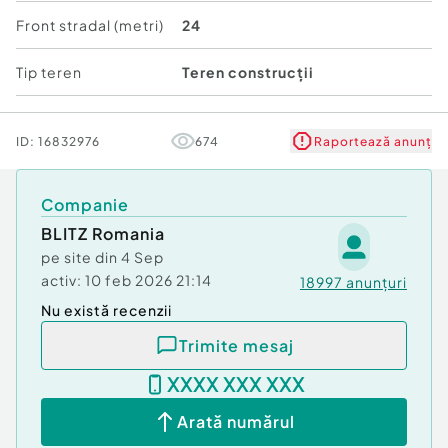
???? Strada este pietruita, asigurand astfel acces
Front stradal (metri)
24
usor in orice conditii meteo.
Tip teren
Teren construcții
????Reprezinta o excelenta oportunitate de
investitie.
ID:
16832976
674
Raportează anunț
???? Pentru mai multe detalii si pentru
programarea unei vizionari va rog sa ne contactati.
Cod ofertă / ID BLITZ: P171278
Companie
Id intern: P171278
BLITZ Romania
pe site din
4 Sep
activ:
10 feb 2026 21:14
18997
anunțuri
Nu există recenzii
Trimite mesaj
XXXX XXX XXX
Arată numărul