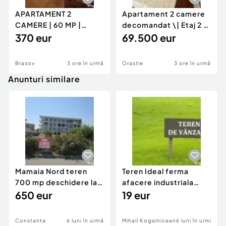
APARTAMENT 2
Apartament 2 camere
CAMERE | 60 MP |
decomandat \| Etaj 2 \|
GENERAL MOCIULSCHI
370 eur
50 mp \+ 8 mp ba
69.500 eur
| BALCON DE
Brasov
3 ore în urmă
Orastie
3 ore în urmă
Anunturi similare
Mamaia Nord teren
Teren Ideal ferma
700 mp deschidere la
afacere industriala
D24 si D25
650 eur
deschidere 71 ml la
19 eur
DN2A
Constanta
6 luni în urmă
Mihail Kogalniceanu
6 luni în urmă