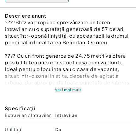
Descriere anunt
????Blitz va propune spre vânzare un teren
intravilan cu o suprafață generoasă de 57 de ari,
situat într-o zonă liniștită, cu acces facil la drumul
principal in localitatea Berindan-Odoreu.
???? Cu un front generos de 24.75 metri va ofera
posibilitatea unei constructii asa cum va doriti.
Ideal pentru o locuinta sau o casa de vacanta,
situat intr-o zona linistita, departe de agitatia
urbana, dar aproape de toate punctele de interes.
Vezi mai mult
✅ Utilitatile (apa, canalizare, gaz si curent) se
regasesc in zona, facilitand astfel dezvoltarea
Specificații
proiectului dorit.
Extravilan / Intravilan
Intravilan
????Locația oferă liniște și intimitate, dar și acces
rapid către centrul Municipiul Satu Mare.
Utilități
Da