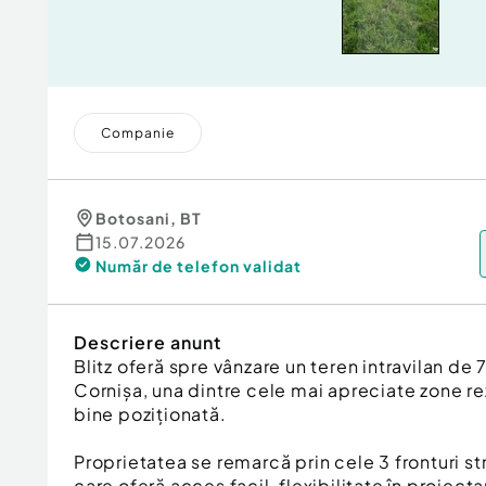
Companie
Botosani
,
BT
15.07.2026
Număr de telefon
validat
Descriere anunt
Blitz oferă spre vânzare un teren intravilan de 
Cornișa, una dintre cele mai apreciate zone rezi
bine poziționată.
Proprietatea se remarcă prin cele 3 fronturi str
care oferă acces facil, flexibilitate în proiecta