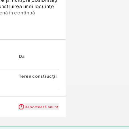
onstruirea unei locuințe
zonă în continuă
Da
Teren construcții
Raportează anunț