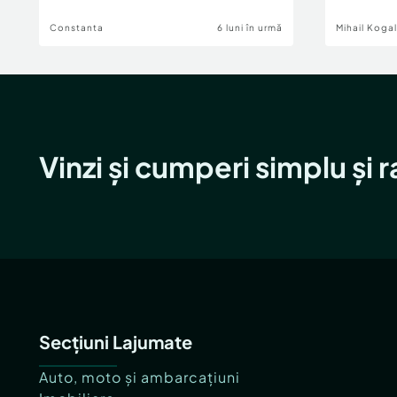
Constanta
6 luni în urmă
Mihail Koga
Vinzi și cumperi simplu și 
Secțiuni Lajumate
Auto, moto și ambarcațiuni