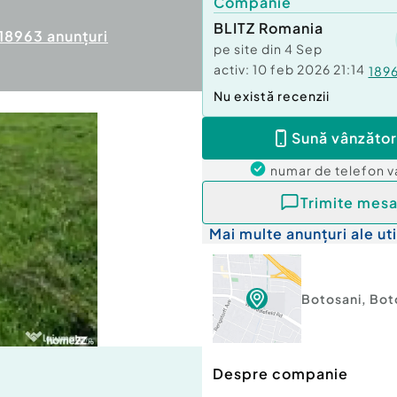
Companie
BLITZ Romania
18963
anunțuri
pe site din
4 Sep
activ:
10 feb 2026 21:14
189
Nu există recenzii
Sună vânzător
numar de telefon
v
Trimite mesa
Mai multe anunțuri ale uti
Botosani
,
Bot
Despre companie