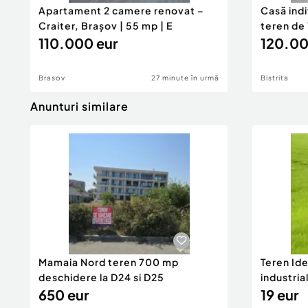
Apartament 2 camere renovat –
Casă ind
Craiter, Brașov | 55 mp | E
teren de 
110.000 eur
120.00
Brasov
27 minute în urmă
Bistrita
Anunturi similare
Mamaia Nord teren 700 mp
Teren Id
deschidere la D24 si D25
industria
650 eur
DN2A
19 eur