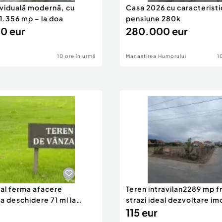
ividuală modernă, cu
Casa 2026 cu caracteristi
1.356 mp – la doa
pensiune 280k
0 eur
280.000 eur
10 ore în urmă
Manastirea Humorului
1
eal ferma afacere
Teren intravilan2289 mp fr
la deschidere 71 ml la
strazi ideal dezvoltare im
115 eur