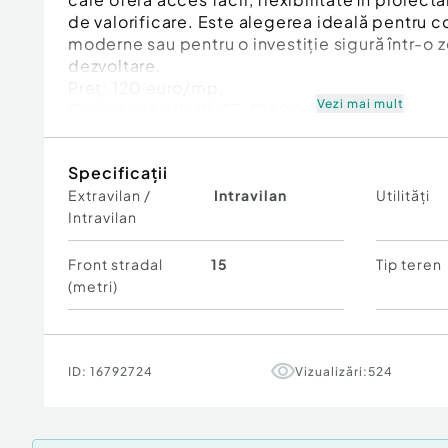
de valorificare. Este alegerea ideală pentru c
moderne sau pentru o investiție sigură într-o 
dezvoltare.
Preț: 120 euro/mp.
Vezi mai mult
Cod ofertă / ID BLITZ: P169068
Id intern: P169068
Specificații
Extravilan /
Intravilan
Utilități
Intravilan
Front stradal
15
Tip teren
(metri)
ID:
16792724
Vizualizări:
524