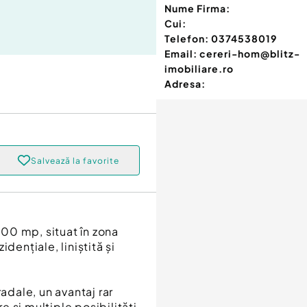
Nume Firma:
Cui:
Telefon:
0374538019
Email:
cereri-hom@blitz-
imobiliare.ro
Adresa:
Salvează la favorite
700 mp, situat în zona
dențiale, liniștită și
adale, un avantaj rar
re și multiple posibilități