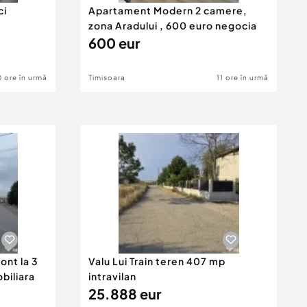
ci
Apartament Modern 2 camere,
zona Aradului , 600 euro negocia
600 eur
0 ore în urmă
Timisoara
11 ore în urmă
ont la 3
Valu Lui Train teren 407 mp
obiliara
intravilan
25.888 eur