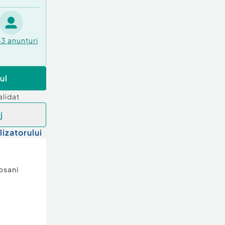
63
anunțuri
ul
alidat
j
lizatorului
osani