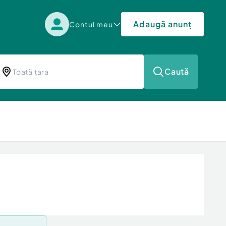
Adaugă anunț
Contul meu
Caută