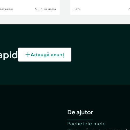
lniceanu
6 luni în urmă
Lazu
rapid
Adaugă anunț
De ajutor
Pachetele mele