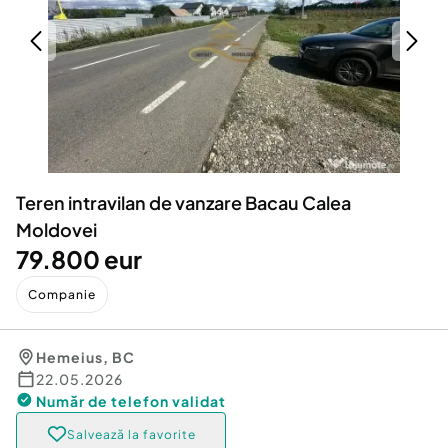
Locuri de munca
Utilaje agricole si industriale
Servicii
Piese auto si accesorii
Animale de companie
Dacia Duster
Afaceri și echipamente profesionale
Inchiriere Bunuri si Vehicule
Teren intravilan de vanzare Bacau Calea
Moldovei
79.800 eur
Companie
Hemeius
,
BC
22.05.2026
Număr de telefon
validat
Salvează la favorite