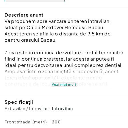
Descriere anunt
Va propunem spre vanzare un teren intravilan,
situat pe Calea Moldovei Hemeusi. Bacau.
Acest teren se afla la o distanta de 9,5 km de
centru orasului Bacau.
Zona este in continua dezvoltare, pretul terenurilor
fiind in continua crestere, iar acesta ar putea fi
ideal pentru dezvoltarea unui complex rezidenţial.
Amplasat într-o zonă liniştită şi accesibilă, acest
teren oferă oportunităţi excelente pentru
construcţia de locuinţe. În apropiere se află
Vezi mai mult
facilităţi necesare, iar peisajul natural din jur îi
asigură un mediu plăcut pentru viitorii locatari.
Specificații
Investiţia în acest teren promite un potenţial
Extravilan / Intravilan
Intravilan
ridicat, fiind o oportunitate unică pentru
dezvoltatori imobiliari. Nu rataţi ocazia de a crea
un ansamblu rezidenţial de succes!
Front stradal (metri)
200