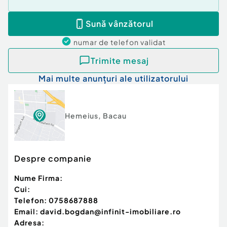
Sună vânzătorul
numar de telefon
validat
Trimite mesaj
Mai multe anunțuri ale utilizatorului
Hemeius
,
Bacau
Despre companie
Nume Firma:
Cui:
Telefon:
0758687888
Email:
david.bogdan@infinit-imobiliare.ro
Adresa: