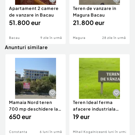
Apartament 2 camere
Teren de vanzare in
de vanzare in Bacau
Magura Bacau
51.800 eur
21.800 eur
Bacau
9 zile în urmă
Magura
28 zile în urmă
Anunturi similare
Mamaia Nord teren
Teren Ideal ferma
700 mp deschidere la
afacere industriala
D24 si D25
650 eur
deschidere 71 ml la
19 eur
DN2A
Constanta
6 luni în urmă
Mihail Kogalniceanu
6 luni în urmă