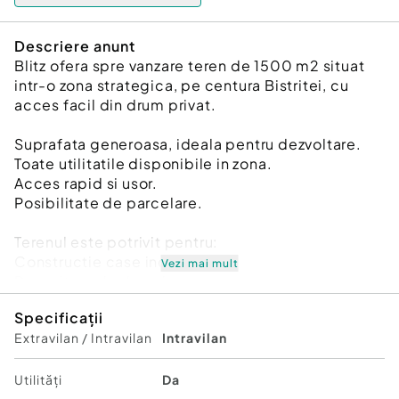
Descriere anunt
Blitz ofera spre vanzare teren de 1500 m2 situat
intr-o zona strategica, pe centura Bistritei, cu
acces facil din drum privat.
Suprafata generoasa, ideala pentru dezvoltare.
Toate utilitatile disponibile in zona.
Acces rapid si usor.
Posibilitate de parcelare.
Terenul este potrivit pentru:
Constructie case individuale
Vezi mai mult
Dezvoltare duplexuri
Hala dimensiuni mici
Specificații
Extravilan / Intravilan
Intravilan
Zona in plina dezvoltare, cu potential ridicat de
crestere a valorii.
Cod ofertă / ID BLITZ: P171051
Utilități
Da
Id intern: P171051