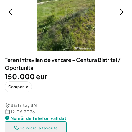
Locuri de munca
Utilaje agricole si industriale
Servicii
Piese auto si accesorii
Animale de companie
Dacia Duster
Afaceri și echipamente profesionale
Inchiriere Bunuri si Vehicule
Teren intravilan de vanzare - Centura Bistritei /
Oportunita
150.000 eur
Companie
Bistrita
,
BN
12.06.2026
Număr de telefon
validat
Salvează la favorite