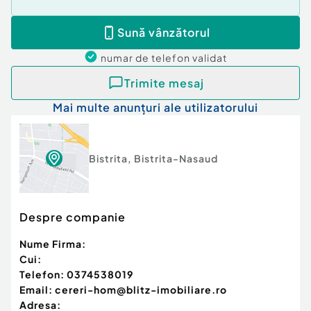
Sună vânzătorul
numar de telefon
validat
Trimite mesaj
Mai multe anunțuri ale utilizatorului
Bistrita
,
Bistrita-Nasaud
Despre companie
Nume Firma:
Cui:
Telefon:
0374538019
Email:
cereri-hom@blitz-imobiliare.ro
Adresa: