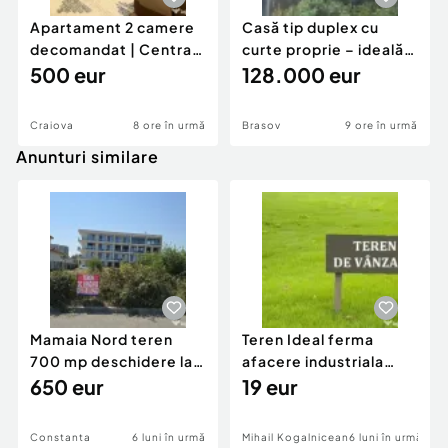
Apartament 2 camere
Casă tip duplex cu
decomandat | Centrală
curte proprie – ideală
proprie | 60 mp |
500 eur
pentru renovar
128.000 eur
Craiova
8 ore în urmă
Brasov
9 ore în urmă
Anunturi similare
Mamaia Nord teren
Teren Ideal ferma
700 mp deschidere la
afacere industriala
D24 si D25
650 eur
deschidere 71 ml la
19 eur
DN2A
Constanta
6 luni în urmă
Mihail Kogalniceanu
6 luni în urmă