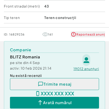
Front stradal (metri)
43
Tip teren
Teren construcții
ID:
16829236
161
Raportează anunț
Companie
BLITZ Romania
pe site din
4 Sep
activ:
10 feb 2026 21:14
19012
anunțuri
Nu există recenzii
Trimite mesaj
XXXX XXX XXX
Arată numărul