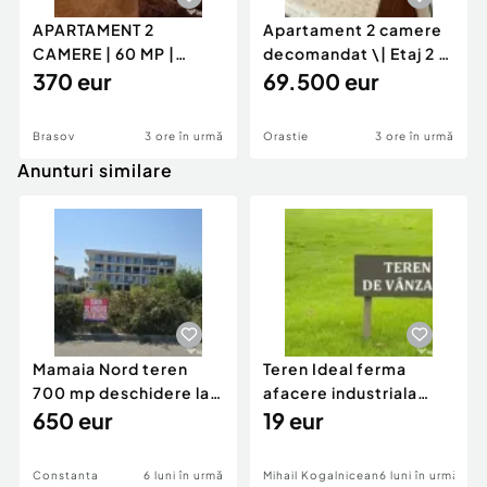
APARTAMENT 2
Apartament 2 camere
CAMERE | 60 MP |
decomandat \| Etaj 2 \|
GENERAL MOCIULSCHI
370 eur
50 mp \+ 8 mp ba
69.500 eur
| BALCON DE
Brasov
3 ore în urmă
Orastie
3 ore în urmă
Anunturi similare
Mamaia Nord teren
Teren Ideal ferma
700 mp deschidere la
afacere industriala
D24 si D25
650 eur
deschidere 71 ml la
19 eur
DN2A
Constanta
6 luni în urmă
Mihail Kogalniceanu
6 luni în urmă