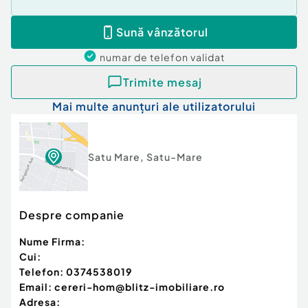
Sună vânzătorul
numar de telefon
validat
Trimite mesaj
Mai multe anunțuri ale utilizatorului
Satu Mare
,
Satu-Mare
Despre companie
Nume Firma:
Cui:
Telefon:
0374538019
Email:
cereri-hom@blitz-imobiliare.ro
Adresa: