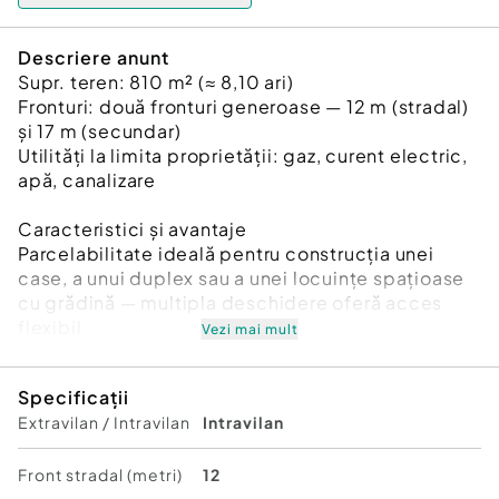
Descriere anunt
Supr. teren: 810 m² (≈ 8,10 ari)
Fronturi: două fronturi generoase — 12 m (stradal)
și 17 m (secundar)
Utilități la limita proprietății: gaz, curent electric,
apă, canalizare
Caracteristici și avantaje
Parcelabilitate ideală pentru construcția unei
case, a unui duplex sau a unei locuințe spațioase
cu grădină — multipla deschidere oferă acces
flexibil
Vezi mai mult
Utilități disponibile, facilitând demersurile pentru
autorizare și construcție
Specificații
Zona dezvoltată: amplasat in zona strada Barițiu,
Extravilan / Intravilan
Intravilan
într-o zonă rezidențială accesibilă, cu potențial
semnificativ de valorizare
Cod ofertă / ID BLITZ: P151748
Front stradal (metri)
12
Id intern: P151748