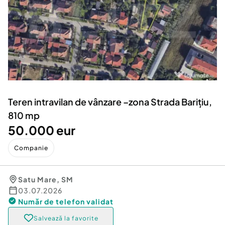
Locuri de munca
Utilaje agricole si industriale
Servicii
Piese auto si accesorii
Animale de companie
Dacia Duster
Afaceri și echipamente profesionale
Inchiriere Bunuri si Vehicule
Teren intravilan de vânzare –zona Strada Barițiu,
810 mp
50.000 eur
Companie
Satu Mare
,
SM
03.07.2026
Număr de telefon
validat
Salvează la favorite