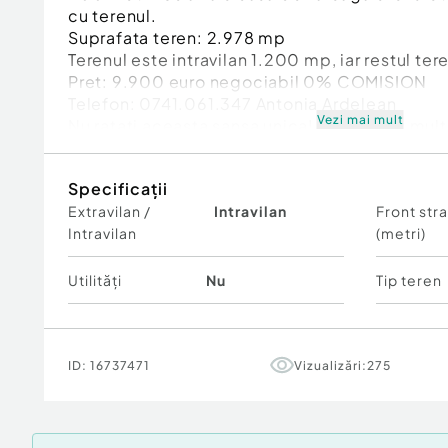
cu terenul.
Suprafata teren: 2.978 mp
Terenul este intravilan 1.200 mp, iar restul ter
Pret: 9.900 euro negociabil 0% COMISION
Telefon: 0741.061.347 Antonia Ardelean
Vezi mai mult
Nu ratati aceasta sansa unica! Pentru mai multe
programari pentru vizionare, contactati-ne la
Specificații
Extravilan /
Intravilan
Front str
Intravilan
(metri)
Utilități
Nu
Tip teren
ID:
16737471
Vizualizări:
275