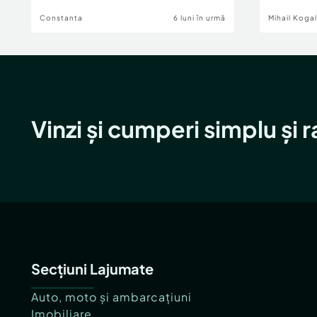
Constanta
6 luni în urmă
Mihail Koga
Vinzi și cumperi simplu și 
Secțiuni Lajumate
Auto, moto și ambarcațiuni
Imobiliare