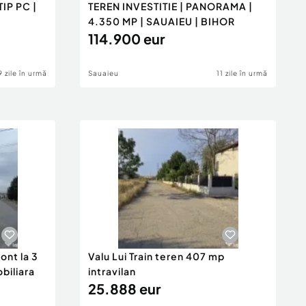
IP PC |
TEREN INVESTITIE | PANORAMA |
4.350 MP | SAUAIEU | BIHOR
114.900 eur
9 zile în urmă
Sauaieu
11 zile în urmă
ont la 3
Valu Lui Train teren 407 mp
obiliara
intravilan
25.888 eur