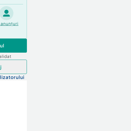
anunțuri
ul
alidat
j
lizatorului