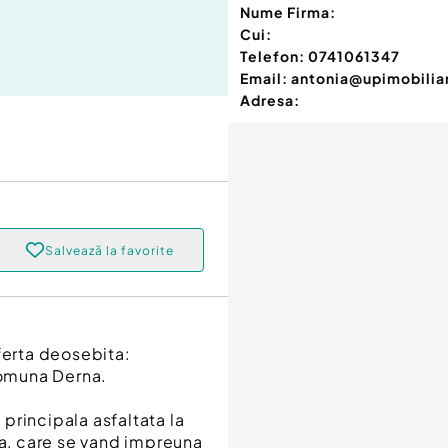
Nume Firma:
Cui:
Telefon:
0741061347
Email:
antonia@upimobilia
Adresa:
Salvează la favorite
ferta deosebita:
comuna Derna.
 principala asfaltata la
ta, care se vand impreuna