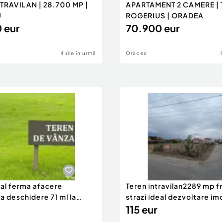
TRAVILAN | 28.700 MP |
APARTAMENT 2 CAMERE | T
U
ROGERIUS | ORADEA
 eur
70.900 eur
4 zile în urmă
Oradea
eal ferma afacere
Teren intravilan2289 mp fr
la deschidere 71 ml la
strazi ideal dezvoltare im
115 eur