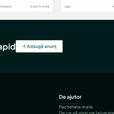
lniceanu
6 luni în urmă
Lazu
rapid
Adaugă anunț
De ajutor
Pachetele mele
De ce să vinzi pe lajumat