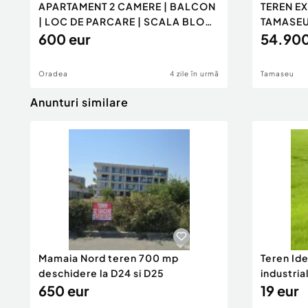
APARTAMENT 2 CAMERE | BALCON
TEREN EX
| LOC DE PARCARE | SCALA BLOC
TAMASE
N
600 eur
54.900
Oradea
4 zile în urmă
Tamaseu
Anunturi similare
Mamaia Nord teren 700 mp
Teren Id
deschidere la D24 si D25
industria
650 eur
DN2A
19 eur