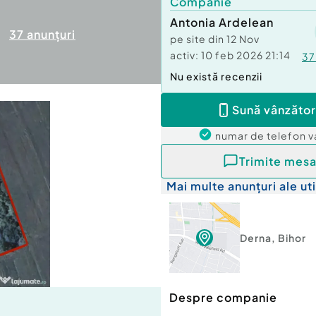
Companie
Antonia Ardelean
37
anunțuri
pe site din
12 Nov
activ:
10 feb 2026 21:14
37
Nu există recenzii
Sună vânzător
numar de telefon
v
Trimite mesa
Mai multe anunțuri ale uti
Derna
,
Bihor
Despre companie