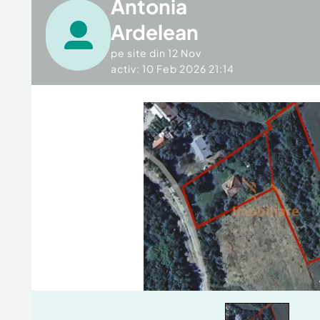
Antonia
Ardelean
pe site din
12 Nov
activ: 10 Feb 2026 21:14