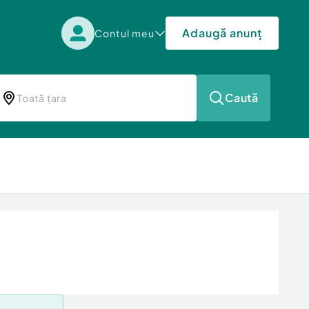
Adaugă anunț
Contul meu
Caută