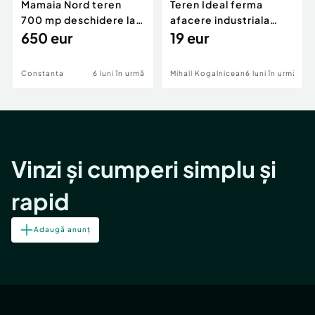
Mamaia Nord teren
Teren Ideal ferma
700 mp deschidere la
afacere industriala
D24 si D25
650 eur
deschidere 71 ml la
19 eur
DN2A
Constanta
6 luni în urmă
Mihail Kogalniceanu
6 luni în urmă
Vinzi și cumperi simplu și
rapid
Adaugă anunț