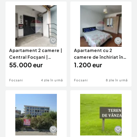
Locuri de munca
Utilaje agricole si industriale
Servicii
Piese auto si accesorii
Animale de companie
Dacia Duster
Afaceri și echipamente profesionale
Inchiriere Bunuri si Vehicule
Apartament 2 camere |
Apartament cu 2
Central Focșani |
camere de închiriat în
Necesită Renovare
55.000 eur
zona Sud
1.200 eur
Focsani
4 zile în urmă
Focsani
8 zile în urmă