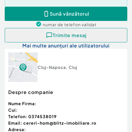
Cod ofertă / ID BLITZ: P172546
Id intern: P172546
Sună vânzătorul
numar de telefon
validat
Trimite mesaj
Mai multe anunțuri ale utilizatorului
Cluj-Napoca
,
Cluj
Despre companie
Nume Firma:
Cui:
Telefon:
0374538019
Email:
cereri-hom@blitz-imobiliare.ro
Adresa: