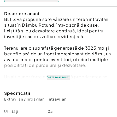
Descriere anunt
BLITZ vă propune spre vânzare un teren intravilan
situat în Dâmbu Rotund, într-o zonă de case,
liniștită și cu dezvoltare continuă, ideal pentru
investiție sau dezvoltare rezidențială.
Terenul are o suprafață generoasă de 3325 mp și
beneficiază de un front impresionant de 68 ml, un
avantaj major pentru investitori, oferind multiple
posibilități de parcelare și dezvoltare.
Un alt punct forte este faptul că proprietatea se
Vezi mai mult
poate parcela, existând flexibilitate atât pentru
achiziția integrală, cât și pentru dezvoltări
Specificații
etapizate.
Extravilan / Intravilan
Intravilan
???? Toate utilitățile sunt la frontul terenului:
✔ gaz
Utilități
Da
✔ curent