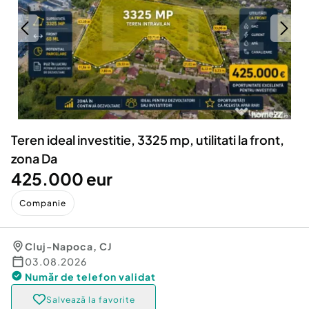
Locuri de munca
Utilaje agricole si industriale
Servicii
Piese auto si accesorii
Animale de companie
Dacia Duster
Afaceri și echipamente profesionale
Inchiriere Bunuri si Vehicule
Teren ideal investitie, 3325 mp, utilitati la front,
zona Da
425.000 eur
Companie
Cluj-Napoca
,
CJ
03.08.2026
Număr de telefon
validat
Salvează la favorite