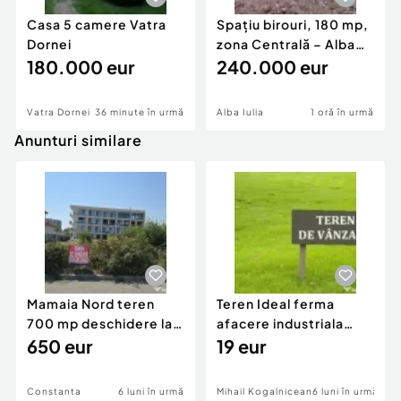
Casa 5 camere Vatra
Spațiu birouri, 180 mp,
Dornei
zona Centrală – Alba
180.000 eur
Iulia
240.000 eur
Vatra Dornei
36 minute în urmă
Alba Iulia
1 oră în urmă
Anunturi similare
Mamaia Nord teren
Teren Ideal ferma
700 mp deschidere la
afacere industriala
D24 si D25
650 eur
deschidere 71 ml la
19 eur
DN2A
Constanta
6 luni în urmă
Mihail Kogalniceanu
6 luni în urmă