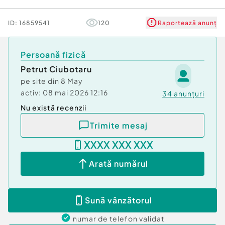
va ghida pe tot parcursul achizitionarii. Tot ce
trebuie sa faceti este sa apelati la numarul de
ID:
16859541
120
Raportează anunț
telefon din anunt.
Id intern: P5602
Persoană fizică
Petrut Ciubotaru
Comision cumpărător:
0%
pe site din
8 May
activ:
08 mai 2026 12:16
34
anunțuri
Nu există recenzii
Trimite mesaj
XXXX XXX XXX
Arată numărul
Sună vânzătorul
numar de telefon
validat