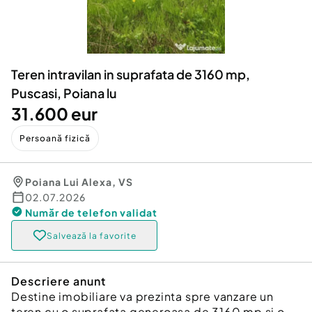
Locuri de munca
Utilaje agricole si industriale
Servicii
Piese auto si accesorii
Animale de companie
Dacia Duster
Afaceri și echipamente profesionale
Teren intravilan in suprafata de 3160 mp,
Inchiriere Bunuri si Vehicule
Puscasi, Poiana lu
31.600 eur
Persoană fizică
Poiana Lui Alexa
,
VS
02.07.2026
Număr de telefon
validat
Salvează la favorite
Descriere anunt
Destine imobiliare va prezinta spre vanzare un
teren cu o suprafata generoasa de 3160 mp si o