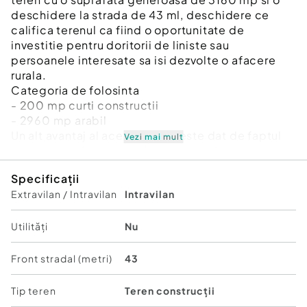
deschidere la strada de 43 ml, deschidere ce
califica terenul ca fiind o oportunitate de
investitie pentru doritorii de liniste sau
persoanele interesate sa isi dezvolte o afacere
rurala.
Categoria de folosinta
- 200 mp curti constructii
- 2960 mp arabil
Un alt avantaj al acestui teren este dat de faptul
Vezi mai mult
ca, pe suprafata acestuia, este amplasata o
constructie edificata in anul 1949.
Specificații
Suprafata imobilului este de 58,2 mp si poate fi
Extravilan / Intravilan
Intravilan
utilizat ca locuinta temporala sau demolata.
Terenul este ingradit cu plasa de sarma pe latura
de nord si sud a acestuia, gard de lemn pe limita
Utilități
Nu
de la vest si gard viu pe limita estica a acestuia.
Pretul de vanzare este de 10 euro/mp.
Front stradal (metri)
43
In procesul de cumparare a acestei proprietati
veti fi ajutati de consultantul imobiliar Ciubotaru
Tip teren
Teren construcții
Petrut, care va oferi toate detaliile necesare si va