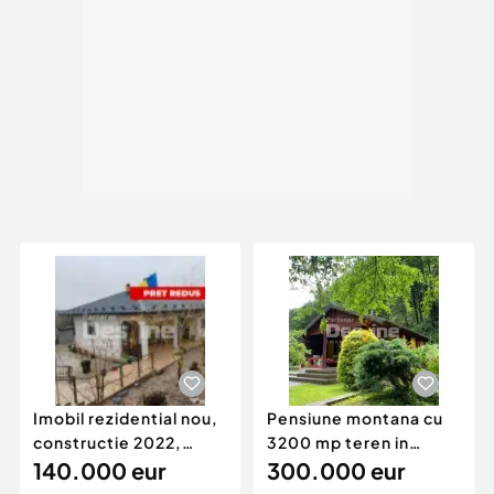
Imobil rezidential nou,
Pensiune montana cu
constructie 2022,
3200 mp teren in
Manjesti, Vaslui
140.000 eur
Bicaz, judet Neamt
300.000 eur