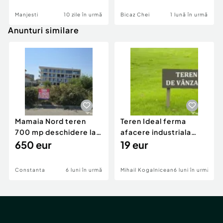
Manjesti
10 zile în urmă
Bicaz Chei
1 lună în urmă
Anunturi similare
Mamaia Nord teren
Teren Ideal ferma
700 mp deschidere la
afacere industriala
D24 si D25
650 eur
deschidere 71 ml la
19 eur
DN2A
Constanta
6 luni în urmă
Mihail Kogalniceanu
6 luni în urmă