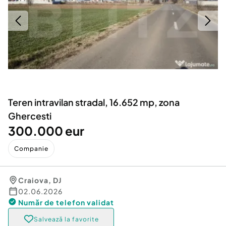
Locuri de munca
Utilaje agricole si industriale
Servicii
Piese auto si accesorii
Animale de companie
Dacia Duster
Afaceri și echipamente profesionale
Inchiriere Bunuri si Vehicule
Teren intravilan stradal, 16.652 mp, zona
Ghercesti
300.000 eur
Companie
Craiova
,
DJ
02.06.2026
Număr de telefon
validat
Salvează la favorite