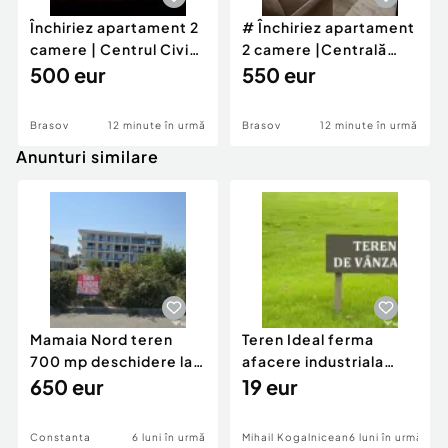
Închiriez apartament 2
# Închiriez apartament
camere | Centrul Civic
2 camere |Centrală
– Bulevard
500 eur
proprie | Balcon
550 eur
Brasov
12 minute în urmă
Brasov
12 minute în urmă
Anunturi similare
Mamaia Nord teren
Teren Ideal ferma
700 mp deschidere la
afacere industriala
D24 si D25
650 eur
deschidere 71 ml la
19 eur
DN2A
Constanta
6 luni în urmă
Mihail Kogalniceanu
6 luni în urmă