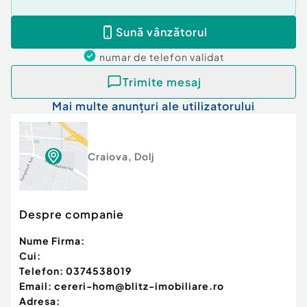
Sună vânzătorul
numar de telefon
validat
Trimite mesaj
Mai multe anunțuri ale utilizatorului
Craiova
,
Dolj
Despre companie
Nume Firma:
Cui:
Telefon:
0374538019
Email:
cereri-hom@blitz-imobiliare.ro
Adresa: