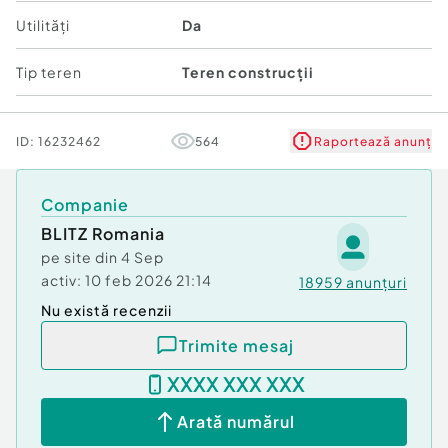
autostrada, adaugă un avantaj suplimentar,
Utilități
Da
oferind perspective excelente de dezvoltare și
creștere a valorii investiției.
Tip teren
Teren construcții
Datorită poziționării și prețului competitiv, acest
teren reprezintă o alegere inteligentă pentru
investitorii care caută oportunități cu potențial
ID:
16232462
564
Raportează anunț
ridicat într-o zonă în plină dezvoltare!
Companie
Cod ofertă / ID BLITZ: P138191
BLITZ Romania
Id intern: P138191
pe site din
4 Sep
activ:
10 feb 2026 21:14
18959
anunțuri
Nu există recenzii
Trimite mesaj
XXXX XXX XXX
Arată numărul