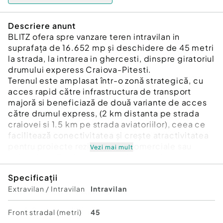
Descriere anunt
BLITZ ofera spre vanzare teren intravilan in
suprafața de 16.652 mp și deschidere de 45 metri
la strada, la intrarea in ghercesti, dinspre giratoriul
drumului experess Craiova-Pitesti.
Terenul este amplasat într-o zonă strategică, cu
acces rapid către infrastructura de transport
majoră si beneficiază de două variante de acces
către drumul express, (2 km distanta pe strada
craiovei si 1.5 km pe strada aviatoriilor), ceea ce
facilitează conectivitatea și crește atractivitatea
pentru proiecte rezidentiale, comerciale sau
Vezi mai mult
industriale. Regimul economic este de zona
destinata constructiilor de locuinte si functiuni
Specificații
complementare, cu un P.O.T de 35% si 1.05%
Extravilan / Intravilan
Intravilan
CUT, rezultand astfel o suprafata construibila de
12000 mp, cf. ultimului urbanism.
În plus, proximitatea drumului expres Craiova-
Front stradal (metri)
45
Pitești dar si vizibilitatea ridicata dinspre