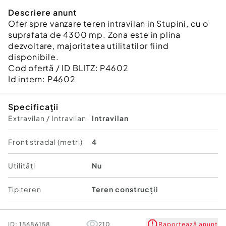
Descriere anunt
Ofer spre vanzare teren intravilan in Stupini, cu o
suprafata de 4300 mp. Zona este in plina
dezvoltare, majoritatea utilitatilor fiind
disponibile.
Cod ofertă / ID BLITZ: P4602
Id intern: P4602
Specificații
Extravilan / Intravilan
Intravilan
Front stradal (metri)
4
Utilități
Nu
Tip teren
Teren construcții
ID:
15686158
210
Raportează anunț