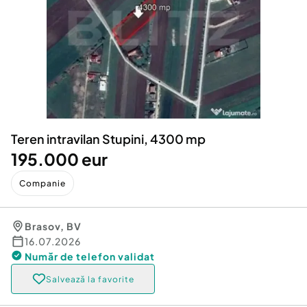
Locuri de munca
Utilaje agricole si industriale
Servicii
Piese auto si accesorii
Animale de companie
Dacia Duster
Afaceri și echipamente profesionale
Inchiriere Bunuri si Vehicule
Teren intravilan Stupini, 4300 mp
195.000 eur
Companie
Brasov
,
BV
16.07.2026
Număr de telefon
validat
Salvează la favorite