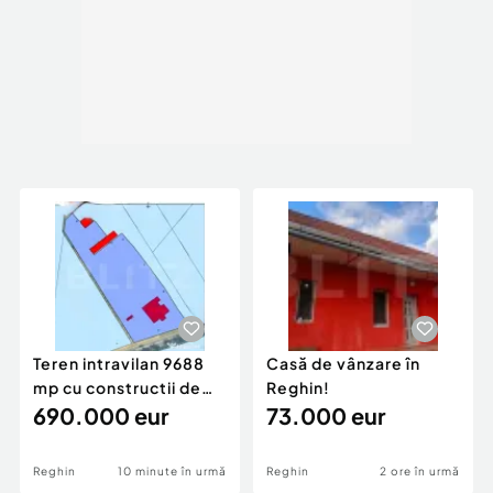
Teren intravilan 9688
Casă de vânzare în
mp cu constructii de
Reghin!
cca. 550 mp
690.000 eur
73.000 eur
Reghin
10 minute în urmă
Reghin
2 ore în urmă