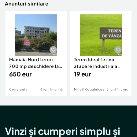
Anunturi similare
Mamaia Nord teren
Teren Ideal ferma
700 mp deschidere la
afacere industriala
D24 si D25
650 eur
deschidere 71 ml la
19 eur
DN2A
Constanta
6 luni în urmă
Mihail Kogalniceanu
6 luni în urmă
Vinzi și cumperi simplu și