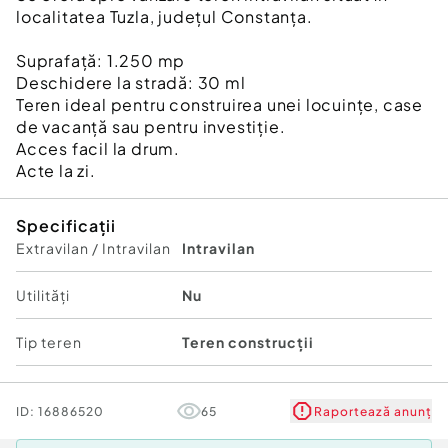
localitatea Tuzla, județul Constanța.
Suprafață: 1.250 mp
Deschidere la stradă: 30 ml
Teren ideal pentru construirea unei locuințe, case
de vacanță sau pentru investiție.
Acces facil la drum.
Acte la zi.
Specificații
Extravilan / Intravilan
Intravilan
Utilități
Nu
Tip teren
Teren construcții
ID:
16886520
65
Raportează anunț