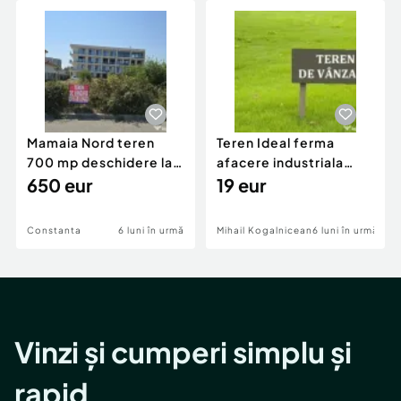
Mamaia Nord teren
Teren Ideal ferma
700 mp deschidere la
afacere industriala
D24 si D25
650 eur
deschidere 71 ml la
19 eur
DN2A
Constanta
6 luni în urmă
Mihail Kogalniceanu
6 luni în urmă
Vinzi și cumperi simplu și
rapid