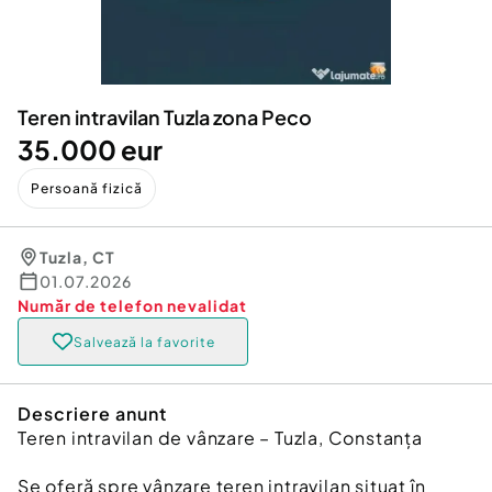
Locuri de munca
Utilaje agricole si industriale
Servicii
Piese auto si accesorii
Animale de companie
Dacia Duster
Afaceri și echipamente profesionale
Teren intravilan Tuzla zona Peco
Inchiriere Bunuri si Vehicule
35.000 eur
Persoană fizică
Tuzla
,
CT
01.07.2026
Număr de telefon
nevalidat
Salvează la favorite
Descriere anunt
Teren intravilan de vânzare – Tuzla, Constanța
Se oferă spre vânzare teren intravilan situat în