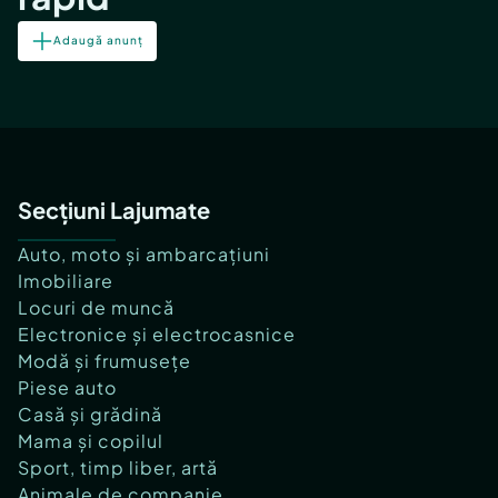
Adaugă anunț
Secțiuni Lajumate
Auto, moto și ambarcațiuni
Imobiliare
Locuri de muncă
Electronice și electrocasnice
Modă și frumusețe
Piese auto
Casă și grădină
Mama și copilul
Sport, timp liber, artă
Animale de companie