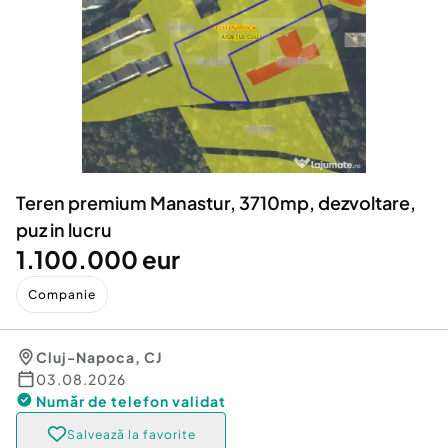
Locuri de munca
Utilaje agricole si industriale
Servicii
Piese auto si accesorii
Animale de companie
Dacia Duster
Afaceri și echipamente profesionale
Inchiriere Bunuri si Vehicule
Teren premium Manastur, 3710mp, dezvoltare,
puz in lucru
1.100.000 eur
Companie
Cluj-Napoca
,
CJ
03.08.2026
Număr de telefon
validat
Salvează la favorite