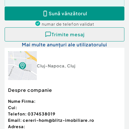
Sună vânzătorul
numar de telefon
validat
Trimite mesaj
Mai multe anunțuri ale utilizatorului
Cluj-Napoca
,
Cluj
Despre companie
Nume Firma:
Cui:
Telefon:
0374538019
Email:
cereri-hom@blitz-imobiliare.ro
Adresa: