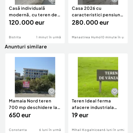
Casă individuală
Casa 2026 cu
modernă, cu teren de
caracteristici pensiune
1.356 mp – la doa
120.000 eur
280k
280.000 eur
Bistrita
1 minut în urmă
Manastirea Humorului
10 minute în urmă
Anunturi similare
Mamaia Nord teren
Teren Ideal ferma
700 mp deschidere la
afacere industriala
D24 si D25
650 eur
deschidere 71 ml la
19 eur
DN2A
Constanta
6 luni în urmă
Mihail Kogalniceanu
6 luni în urmă