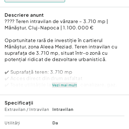
Descriere anunt
???? Teren intravilan de vânzare – 3.710 mp |
Mănăștur, Cluj-Napoca | 1.100.000 €
Oportunitate rară de investiție în cartierul
Mănăștur, zona Aleea Meziad. Teren intravilan cu
suprafața de 3.710 mp, situat într-o zonă cu
potențial ridicat de dezvoltare urbanistică.
✔️ Suprafață teren: 3.710 mp
✔️ Acces direct din drum asfaltat
✔️ Toate utilitățile la limită (apă, canalizare, gaz,
Vezi mai mult
curent)
✔️ Carte Funciară fără sarcini
Specificații
✔️ Certificat de Urbanism emis pentru elaborare
Extravilan / Intravilan
Intravilan
PUZ
Conform Certificatului de Urbanism, terenul este
Utilități
Da
încadrat în zonele UVa – zonă verde (scuaruri,