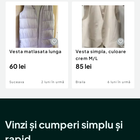
Locuri de munca
Utilaje agricole si industriale
Servicii
Piese auto si accesorii
Animale de companie
Dacia Duster
Afaceri și echipamente profesionale
Inchiriere Bunuri si Vehicule
Vesta matlasata lunga
Vesta simpla, culoare
crem M/L
60 lei
85 lei
Suceava
2 luni în urmă
Braila
6 luni în urmă
Vinzi și cumperi simplu și
rapid