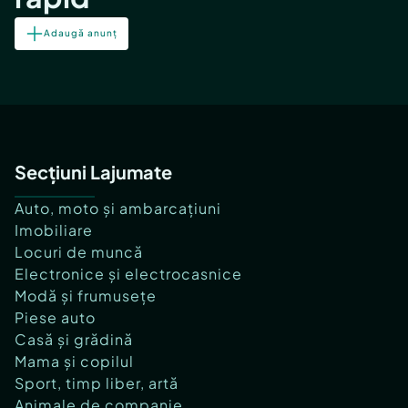
Adaugă anunț
Secțiuni Lajumate
Auto, moto și ambarcațiuni
Imobiliare
Locuri de muncă
Electronice și electrocasnice
Modă și frumusețe
Piese auto
Casă și grădină
Mama și copilul
Sport, timp liber, artă
Animale de companie