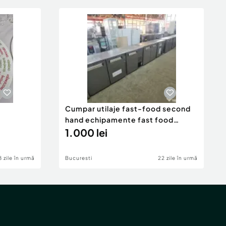
Cumpar utilaje fast-food second
hand echipamente fast food
Horeca Bucuresti
1.000 lei
8 zile în urmă
Bucuresti
22 zile în urmă