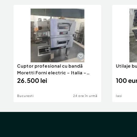
Cuptor profesional cu bandă
Utilaje b
Moretti Forni electric – Italia –
Stare foarte bună
26.500 lei
100 eu
Bucuresti
24 ore în urmă
Iasi