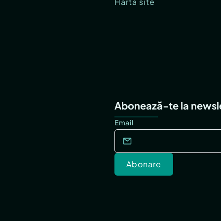
Hartă site
Abonează-te la newsl
Email
Abonare