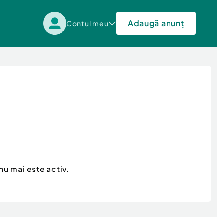
Adaugă anunț
Contul meu
nu mai este activ.