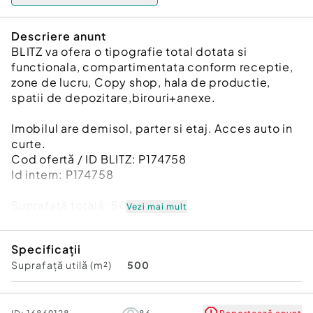
Descriere anunt
BLITZ va ofera o tipografie total dotata si
functionala, compartimentata conform receptie,
zone de lucru, Copy shop, hala de productie,
spatii de depozitare,birouri+anexe.
Imobilul are demisol, parter si etaj. Acces auto in
curte.
Cod ofertă / ID BLITZ: P174758
Id intern: P174758
Suprafaţă totală: 500 m²
Vezi mai mult
Suprafaţă birouri: 2 m²
Stadiu construcţie:
Finalizat
Specificații
Nr. locuri parcare:
2
Suprafață utilă (m²)
500
Tip imobil:
Alte tipuri