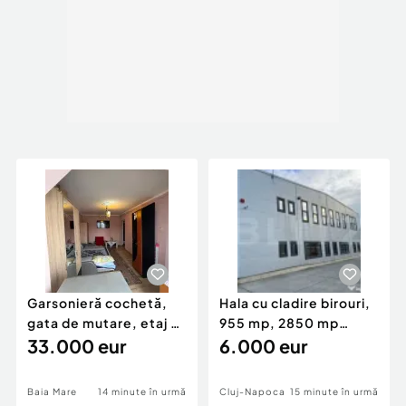
Garsonieră cochetă,
Hala cu cladire birouri,
gata de mutare, etaj 2,
955 mp, 2850 mp
Zona Gării ??
33.000 eur
teren, Campia Turzi
6.000 eur
Baia Mare
14 minute în urmă
Cluj-Napoca
15 minute în urmă