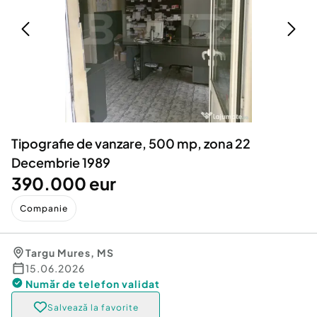
Locuri de munca
Utilaje agricole si industriale
Servicii
Piese auto si accesorii
Animale de companie
Dacia Duster
Afaceri și echipamente profesionale
Inchiriere Bunuri si Vehicule
Tipografie de vanzare, 500 mp, zona 22
Decembrie 1989
390.000 eur
Companie
Targu Mures
,
MS
15.06.2026
Număr de telefon
validat
Salvează la favorite