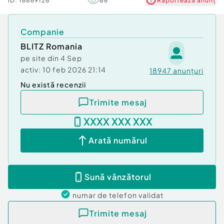
ID:
16869128
86
Raportează anunț
Companie
BLITZ Romania
pe site din
4 Sep
activ:
10 feb 2026 21:14
18947
anunțuri
Nu există recenzii
Trimite mesaj
XXXX XXX XXX
Arată numărul
Sună vânzătorul
numar de telefon
validat
Trimite mesaj