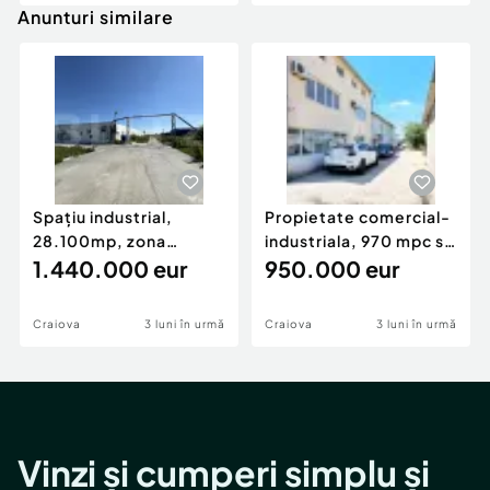
Anunturi similare
Spațiu industrial,
Propietate comercial-
28.100mp, zona
industriala, 970 mpc si
Bucovăț
1.440.000 eur
3150 mp teren c
950.000 eur
Craiova
3 luni în urmă
Craiova
3 luni în urmă
Vinzi și cumperi simplu și