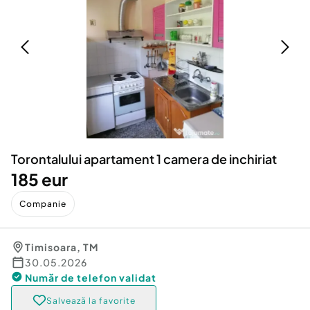
Locuri de munca
Utilaje agricole si industriale
Servicii
Piese auto si accesorii
Animale de companie
Dacia Duster
Afaceri și echipamente profesionale
Inchiriere Bunuri si Vehicule
Torontalului apartament 1 camera de inchiriat
185 eur
Companie
Timisoara
,
TM
30.05.2026
Număr de telefon
validat
Salvează la favorite