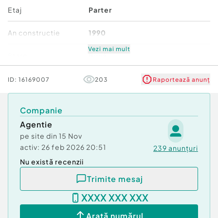
Etaj
Parter
An constructie
1990
Vezi mai mult
Stare
Bună
Comfort
1
ID:
16169007
203
Raportează anunț
Companie
Agentie
pe site din
15 Nov
activ:
26 feb 2026 20:51
239
anunțuri
Nu există recenzii
Trimite mesaj
XXXX XXX XXX
Arată numărul