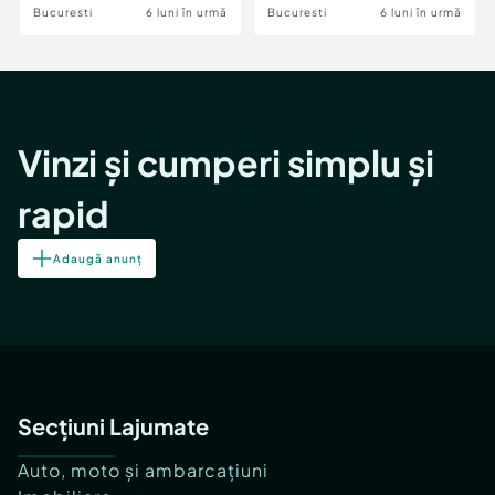
Bucuresti
6 luni în urmă
Bucuresti
6 luni în urmă
Vinzi și cumperi simplu și
rapid
Adaugă anunț
Secțiuni Lajumate
Auto, moto și ambarcațiuni