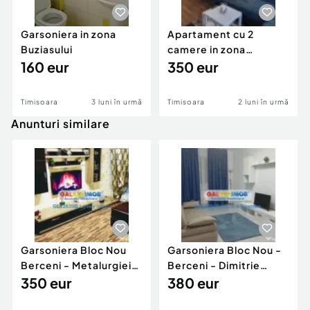
Garsoniera in zona
Apartament cu 2
Buziasului
camere in zona
160 eur
Centrala
350 eur
Timisoara
3 luni în urmă
Timisoara
2 luni în urmă
Anunturi similare
Garsoniera Bloc Nou
Garsoniera Bloc Nou -
Berceni - Metalurgiei
Berceni - Dimitrie
Park - Postalionul
350 eur
Leonida
380 eur