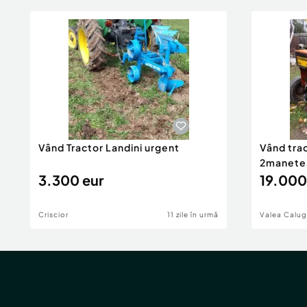
Vând Tractor Landini urgent
Vând tra
2manete
3.300 eur
19.000 
Criscior
11 zile în urmă
Valea Calu