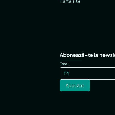
Hartă site
Abonează-te la newsl
Email
Abonare