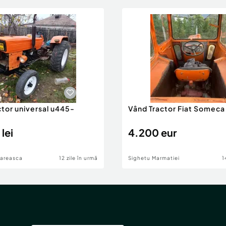
ctor universal u445-
Vând Tractor Fiat Someca
lei
4.200 eur
gareasca
12 zile în urmă
Sighetu Marmatiei
1