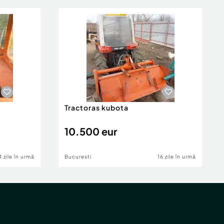
Tractoras kubota
10.500 eur
4 zile în urmă
Bucuresti
16 zile în urmă