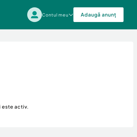
Adaugă anunț
Contul meu
 este activ.