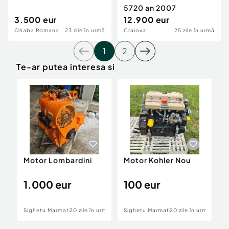
5720 an 2007
3.500 eur
12.900 eur
Ohaba Romana
23 zile în urmă
Craiova
25 zile în urmă
1
2
Te-ar putea interesa si
Motor Lombardini
Motor Kohler Nou
M
N
1.000 eur
100 eur
Sighetu Marmatiei
20 zile în urmă
Sighetu Marmatiei
20 zile în urmă
S