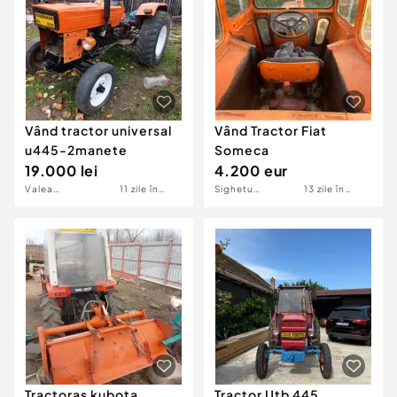
Vând tractor universal
Vând Tractor Fiat
u445-2manete
Someca
19.000 lei
4.200 eur
Valea
11 zile în
Sighetu
13 zile în
Calugareasca
urmă
Marmatiei
urmă
Tractoras kubota
Tractor Utb 445