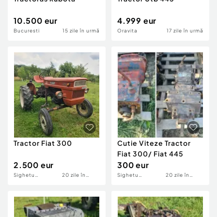
10.500 eur
4.999 eur
Bucuresti
15 zile în urmă
Oravita
17 zile în urmă
Tractor Fiat 300
Cutie Viteze Tractor
Fiat 300/ Fiat 445
2.500 eur
300 eur
Sighetu
20 zile în
Sighetu
20 zile în
Marmatiei
urmă
Marmatiei
urmă