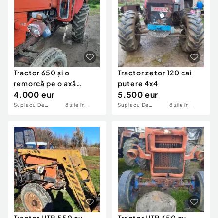
Tractor 650 și o
Tractor zetor 120 cai
remorcă pe o axă
putere 4x4
basculabilă
4.000 eur
5.500 eur
Suplacu De
8 zile în
Suplacu De
8 zile în
Barcau
urmă
Barcau
urmă
Tractor UTB 550 cu
Tractor UTB 650 cu