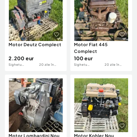
Motor Deutz Complect
Motor Fiat 445
Complect
2.200 eur
100 eur
Sighetu
20 zile în
Sighetu
20 zile în
Marmatiei
urmă
Marmatiei
urmă
Motor Lombardini Nou
Motor Kohler Nou