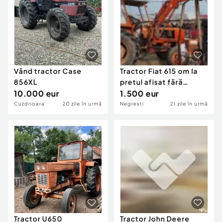
Vând tractor Case
Tractor Fiat 615 om la
856XL
pretul afisat fără
10.000 eur
incarcator
1.500 eur
Cuzdrioara
20 zile în urmă
Negresti
21 zile în urmă
Tractor U650
Tractor John Deere