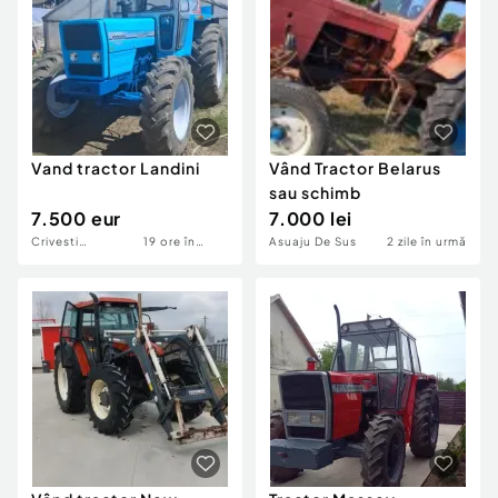
Locuri de munca
Utilaje agricole si industriale
Servicii
Piese auto si accesorii
Animale de companie
Dacia Duster
Afaceri și echipamente profesionale
Inchiriere Bunuri si Vehicule
Vand tractor Landini
Vând Tractor Belarus
sau schimb
7.500 eur
7.000 lei
Crivesti
19 ore în
Asuaju De Sus
2 zile în urmă
(Vanatori)
urmă