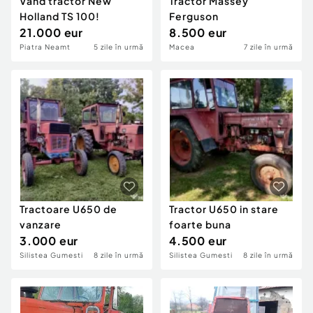
Vând tractor New
Tractor Massey
Holland TS 100!
Ferguson
21.000 eur
8.500 eur
Piatra Neamt
5 zile în urmă
Macea
7 zile în urmă
Tractoare U650 de
Tractor U650 in stare
vanzare
foarte buna
3.000 eur
4.500 eur
Silistea Gumesti
8 zile în urmă
Silistea Gumesti
8 zile în urmă