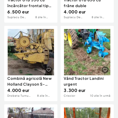
încărcător frontal tip
frâne duble
export
6.500 eur
4.000 eur
Suplacu De
8 zile în
Suplacu De
8 zile în
Barcau
urmă
Barcau
urmă
Combină agricolă New
Vând Tractor Landini
Holland Clayson S-
urgent
1550
4.000 eur
3.300 eur
Drobeta Turnu
8 zile în
Criscior
10 zile în urmă
Severin
urmă