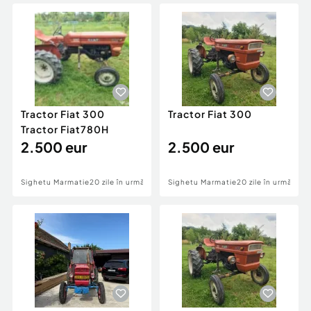
Locuri de munca
Utilaje agricole si industriale
Servicii
Piese auto si accesorii
Animale de companie
Dacia Duster
Afaceri și echipamente profesionale
Inchiriere Bunuri si Vehicule
Tractor Fiat 300
Tractor Fiat 300
Tractor Fiat780H
2.500 eur
2.500 eur
Sighetu Marmatiei
20 zile în urmă
Sighetu Marmatiei
20 zile în urmă