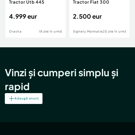
Tractor Utb 445
Tractor Fiat 300
4.999 eur
2.500 eur
Oravita
18 zile în urmă
Sighetu Marmatiei
20 zile în urmă
Vinzi și cumperi simplu și
rapid
Adaugă anunț