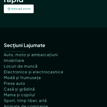
Adaugă anunț
Secțiuni Lajumate
Auto, moto și ambarcațiuni
Imobiliare
Locuri de muncă
Electronice și electrocasnice
Modă și frumusețe
Piese auto
Casă și grădină
Mama și copilul
Sport, timp liber, artă
Animale de companie