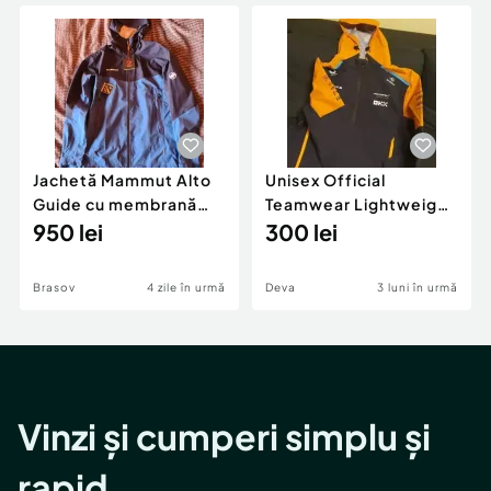
Locuri de munca
Utilaje agricole si industriale
Servicii
Piese auto si accesorii
Animale de companie
Dacia Duster
Afaceri și echipamente profesionale
Inchiriere Bunuri si Vehicule
Jachetă Mammut Alto
Unisex Official
Guide cu membrană
Teamwear Lightweight
GORE-TEX®
950 lei
Rain Jacket F1
300 lei
impermeabilă noua
Brasov
4 zile în urmă
Deva
3 luni în urmă
Vinzi și cumperi simplu și
rapid