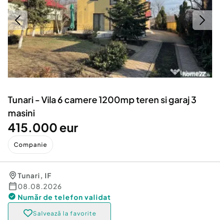
Locuri de munca
Utilaje agricole si industriale
Servicii
Piese auto si accesorii
Animale de companie
Dacia Duster
Afaceri și echipamente profesionale
Inchiriere Bunuri si Vehicule
Tunari - Vila 6 camere 1200mp teren si garaj 3
masini
415.000 eur
Companie
Tunari
,
IF
08.08.2026
Număr de telefon
validat
Salvează la favorite