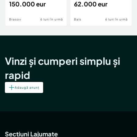
teren,deschidere Pia
150.000 eur
Periferie
62.000 eur
Brasov
6 luni în urmă
Bals
6 luni în urmă
Vinzi și cumperi simplu și
rapid
Adaugă anunț
Secțiuni Lajumate