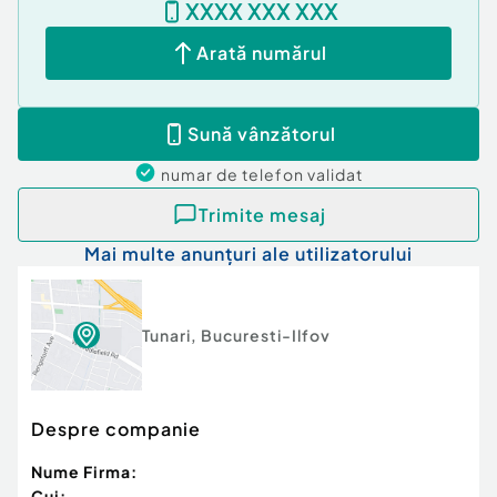
XXXX XXX XXX
Număr niveluri imobil:
1
Număr Băi:
mai mult de 3
Arată numărul
Comision cumpărător:
3%
Posibilitate parcare: Da
Nr. locuri parcare:
4
Sună vânzătorul
Curent
Apă
numar de telefon
validat
Gaz
Încălzire
Trimite mesaj
Climă
Mai multe anunțuri ale utilizatorului
Tunari
,
Bucuresti-Ilfov
Despre companie
Nume Firma:
Cui: