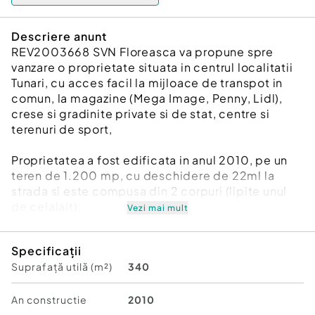
Descriere anunt
REV2003668 SVN Floreasca va propune spre
vanzare o proprietate situata in centrul localitatii
Tunari, cu acces facil la mijloace de transpot in
comun, la magazine (Mega Image, Penny, Lidl),
crese si gradinite private si de stat, centre si
terenuri de sport,
Proprietatea a fost edificata in anul 2010, pe un
teren de 1.200 mp, cu deschidere de 22ml la
strada si este compusa din 2 corpuri (lipite unul
de celalalt):
Vezi mai mult
- CORPUL 1 are o suprafata utila de 180mp si are
la parter zona de living si bucatarie open space,
Specificații
baie, iar la etaj doua dormitoare cu bai proprii,
Suprafață utilă (m²)
340
precum si un dressing generos. In cazul
necesitatii, dressingul se poate transforma in
dormitor. In partea din fata are o terasa de 32mp,
An constructie
2010
iar in spate este garajul cu doua locuri de parcare,