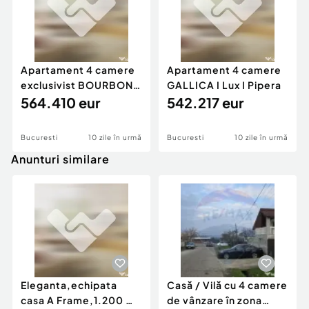
Apartament 4 camere
Apartament 4 camere
exclusivist BOURBON
GALLICA I Lux I Pipera
ROSE I Iancu Nicolae
564.410 eur
542.217 eur
Bucuresti
10 zile în urmă
Bucuresti
10 zile în urmă
Anunturi similare
Eleganta,echipata
Casă / Vilă cu 4 camere
casa A Frame,1.200 mp
de vânzare în zona