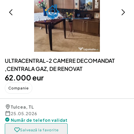
Locuri de munca
Utilaje agricole si industriale
Servicii
Piese auto si accesorii
Animale de companie
Dacia Duster
Afaceri și echipamente profesionale
Inchiriere Bunuri si Vehicule
ULTRACENTRAL-2 CAMERE DECOMANDAT
,CENTRALA GAZ, DE RENOVAT
62.000 eur
Companie
Tulcea
,
TL
25.05.2026
Număr de telefon
validat
Salvează la favorite