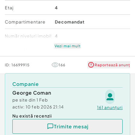
Confort:
1
Etaj
4
Tip imobil:
Bloc de apartamente
Număr Băi:
1
Compartimentare
Decomandat
Comision cumpărător:
2%
Număr niveluri imobil
4
Vezi mai mult
Mobilat/Utilat
3
Stare
Bună
ID:
16699915
166
Raportează anunț
Comfort
1
Companie
George Coman
pe site din
1 Feb
activ:
10 feb 2026 21:14
161
anunțuri
Nu există recenzii
Trimite mesaj