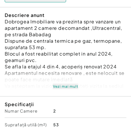
Descriere anunt
Dobrogea Imobiliare va prezinta spre vanzare un
apartament 2 camere decomandat ,Ultracentral,
pe strada Babadag
Dispune de centrala termica pe gaz, termopane,
suprafata 53 mp.
Blocul a fost reabilitat complet in anul 2024,
geamuri pvc.
Se afla la etajul 4 din 4, acoperiș renovat 2024
Apartamentul necesita renovare , este nelocuit se
poate face mutare imediată
Va așteptam la vizionare! Ne puteți vizita la sediul
Vezi mai mult
nostru situat pe str. Pacii, nr. 6 (la parterul hotelului
Select) pentru consultanta gratuita
Specificații
Pentru mai multe oferte vizitați site-ul Dobrogea-
Numar Camere
2
Imobiliare.ro sau pagina
https://www.facebook.com/agentia.dobrogea.9
Id intern: P2340
Suprafață utilă (m²)
53