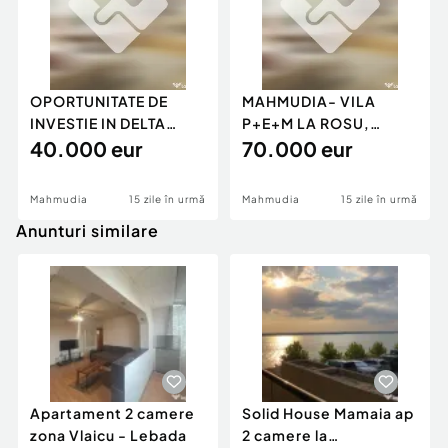
OPORTUNITATE DE
MAHMUDIA- VILA
INVESTIE IN DELTA
P+E+M LA ROSU,
DUNARII-TEREN
40.000 eur
TEREN 1250 MP
70.000 eur
INTRAVILAN
Mahmudia
15 zile în urmă
Mahmudia
15 zile în urmă
Anunturi similare
Apartament 2 camere
Solid House Mamaia ap
zona Vlaicu - Lebada
2 camere la