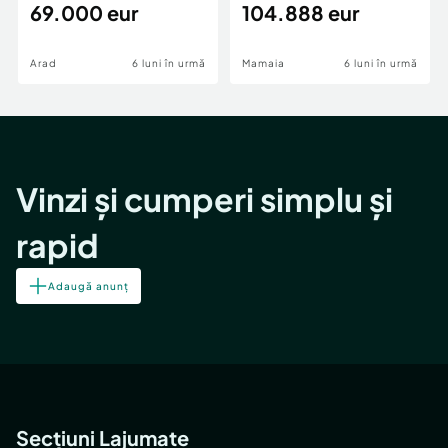
69.000 eur
cheie,langa Mega
104.888 eur
Image
Arad
6 luni în urmă
Mamaia
6 luni în urmă
Vinzi și cumperi simplu și
rapid
Adaugă anunț
Secțiuni Lajumate