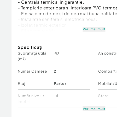
- Centrala termica, in garantie.
- Tamplarie exterioara si interioara PVC termo
- Finisaje moderne si de cea mai buna calitate
- Instalatie sanitara si electrica noua.
- Izolat termic exterior.
Vezi mai mult
- Eliberare rapida.
- Acte la zi.
Id intern: P264923
Specificații
Suprafață utilă
47
An constr
Confort:
1
(m²)
Tip imobil:
Bloc de apartamente
Număr Băi:
1
Comision cumpărător:
2%
Numar Camere
2
Comparti
Etaj
Parter
Mobilat/U
Număr niveluri
4
Stare
imobil
Vezi mai mult
Comfort
1