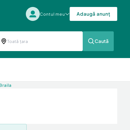
Adaugă anunț
Contul meu
Caută
Braila