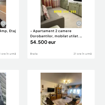
4mp, Etaj
- Apartament 2 camere
Dorobantilor, mobilat utilat.
Renovat
54.500 eur
1 ore în urmă
Braila
21 ore în urmă