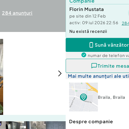
Companie
Florin Mustata
284
anunțuri
pe site din
12 Feb
activ:
09 iul 2026 22:56
28
Nu există recenzii
Sună vânzător
numar de telefon
v
Trimite mesa
Mai multe anunțuri ale uti
Braila
,
Braila
Despre companie