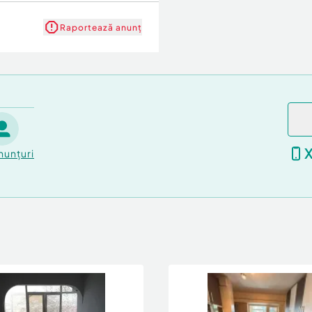
Raportează anunț
nunțuri