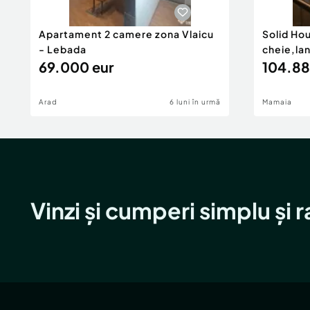
Apartament 2 camere zona Vlaicu
Solid Ho
- Lebada
cheie,la
69.000 eur
104.88
Arad
6 luni în urmă
Mamaia
Vinzi și cumperi simplu și 