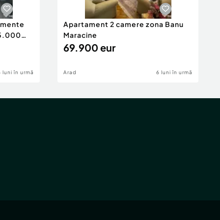
tamente
Apartament 2 camere zona Banu
65.000
Maracine
69.900 eur
6 luni în urmă
Arad
6 luni în urmă