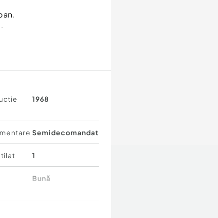
pan.
.
uctie
1968
mentare
Semidecomandat
tilat
1
Bună