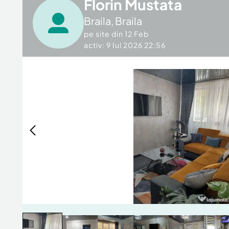
Florin Mustata
Braila
,
Braila
pe site din
12 Feb
activ: 9 Iul 2026 22:56