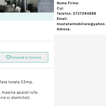
Nume Firma:
Cui:
Telefon:
0727084888
Email:
mustataimobiliare@yahoo
Adresa:
Salvează la favorite
ata totala 53mp,
, masina spalat rufe,
rie si dormitor).