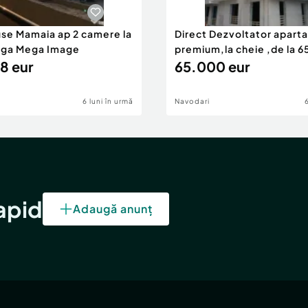
use Mamaia ap 2 camere la
Direct Dezvoltator apar
nga Mega Image
premium,la cheie ,de la 
8 eur
eur
65.000 eur
6 luni în urmă
Navodari
rapid
Adaugă anunț