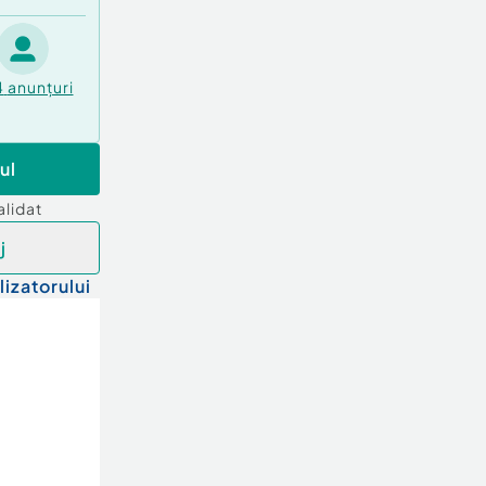
4
anunțuri
ul
alidat
j
lizatorului