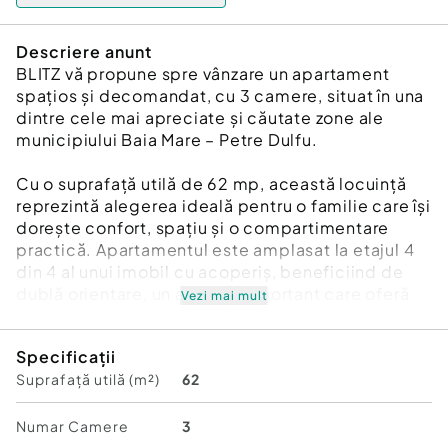
Descriere anunt
BLITZ vă propune spre vânzare un apartament
spațios și decomandat, cu 3 camere, situat în una
dintre cele mai apreciate și căutate zone ale
municipiului Baia Mare – Petre Dulfu.
Cu o suprafață utilă de 62 mp, această locuință
reprezintă alegerea ideală pentru o familie care își
dorește confort, spațiu și o compartimentare
practică. Apartamentul este amplasat la etajul 4
din 4 al unui imobil cu acoperiș, beneficiind de
dublă orientare, un avantaj important care oferă
Vezi mai mult
lumină naturală din abundență și o ventilație
foarte bună pe parcursul întregii zile.
Specificații
Suprafață utilă (m²)
62
Compartimentare
✔️ Living generos și luminos;
✔️ Două dormitoare confortabile;
Numar Camere
3
✔️ Bucătărie separată;