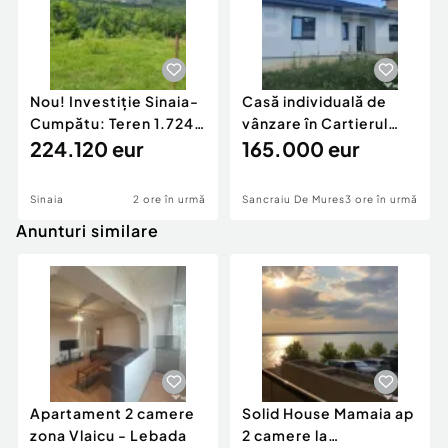
Nou! Investiție Sinaia-
Casă individuală de
Cumpătu: Teren 1.724
vânzare în Cartierul
mp cu Proiect
224.120 eur
Răsăritului,
165.000 eur
Sinaia
2 ore în urmă
Sancraiu De Mures
3 ore în urmă
Anunturi similare
Apartament 2 camere
Solid House Mamaia ap
zona Vlaicu - Lebada
2 camere la