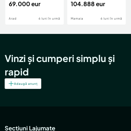
69.000 eur
cheie,langa Mega
104.888 eur
Image
Arad
6 luni în urmă
Mamaia
6 luni în urmă
Vinzi și cumperi simplu și
rapid
Adaugă anunț
Secțiuni Lajumate