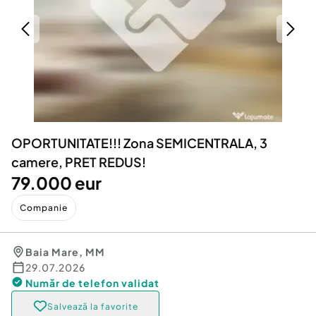
Locuri de munca
Utilaje agricole si industriale
Servicii
Piese auto si accesorii
Animale de companie
Dacia Duster
Afaceri și echipamente profesionale
Inchiriere Bunuri si Vehicule
OPORTUNITATE!!! Zona SEMICENTRALA, 3
camere, PRET REDUS!
79.000 eur
Companie
Baia Mare
,
MM
29.07.2026
Număr de telefon
validat
Salvează la favorite